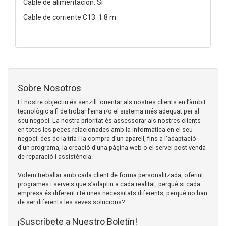
Cable de alimentación: Sí
Cable de corriente C13: 1.8 m
Sobre Nosotros
El nostre objectiu és senzill: orientar als nostres clients en l’àmbit
tecnològic a fi de trobar l’eina i/o el sistema més adequat per al
seu negoci. La nostra prioritat és assessorar als nostres clients
en totes les peces relacionades amb la informàtica en el seu
negoci: des de la tria i la compra d'un aparell, fins a l'adaptació
d'un programa, la creació d'una pàgina web o el servei post-venda
de reparació i assistència.
Volem treballar amb cada client de forma personalitzada, oferint
programes i serveis que s’adaptin a cada realitat, perquè si cada
empresa és diferent i té unes necessitats diferents, perquè no han
de ser diferents les seves solucions?
¡Suscríbete a Nuestro Boletín!