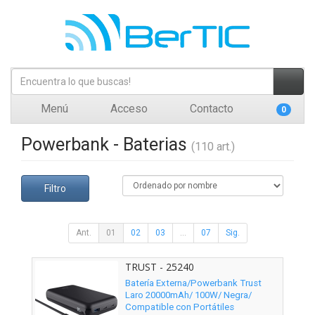
Menú
Acceso
Contacto
0
Powerbank - Baterias
(110 art.)
Filtro
Ant.
01
02
03
...
07
Sig.
TRUST - 25240
Batería Externa/Powerbank Trust
Laro 20000mAh/ 100W/ Negra/
Compatible con Portátiles