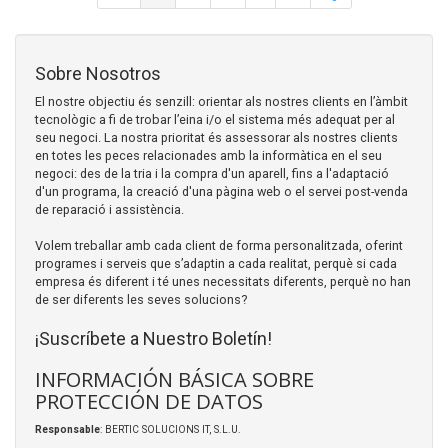
Sobre Nosotros
El nostre objectiu és senzill: orientar als nostres clients en l’àmbit
tecnològic a fi de trobar l’eina i/o el sistema més adequat per al
seu negoci. La nostra prioritat és assessorar als nostres clients
en totes les peces relacionades amb la informàtica en el seu
negoci: des de la tria i la compra d'un aparell, fins a l'adaptació
d'un programa, la creació d'una pàgina web o el servei post-venda
de reparació i assistència.
Volem treballar amb cada client de forma personalitzada, oferint
programes i serveis que s’adaptin a cada realitat, perquè si cada
empresa és diferent i té unes necessitats diferents, perquè no han
de ser diferents les seves solucions?
¡Suscríbete a Nuestro Boletín!
INFORMACIÓN BÁSICA SOBRE
PROTECCIÓN DE DATOS
Responsable
: BERTIC SOLUCIONS IT, S.L.U.