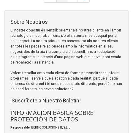
Sobre Nosotros
El nostre objectiu és senzill: orientar als nostres clients en l’àmbit
tecnològic a fi de trobar l’eina i/o el sistema més adequat per al
seu negoci. La nostra prioritat és assessorar als nostres clients
en totes les peces relacionades amb la informàtica en el seu
negoci: des de la tria i la compra d'un aparell, fins a l'adaptació
d'un programa, la creació d'una pàgina web o el servei post-venda
de reparació i assistència.
Volem treballar amb cada client de forma personalitzada, oferint
programes i serveis que s’adaptin a cada realitat, perquè si cada
empresa és diferent i té unes necessitats diferents, perquè no han
de ser diferents les seves solucions?
¡Suscríbete a Nuestro Boletín!
INFORMACIÓN BÁSICA SOBRE
PROTECCIÓN DE DATOS
Responsable
: BERTIC SOLUCIONS IT, S.L.U.