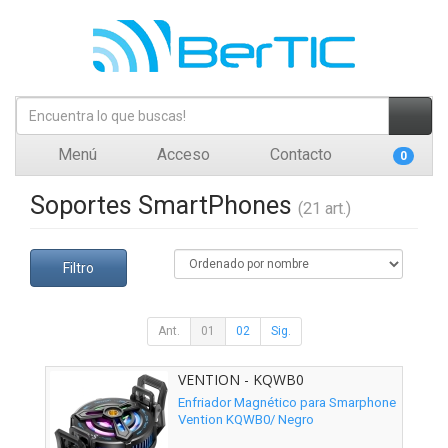
Menú
Acceso
Contacto
0
Soportes SmartPhones
(21 art.)
Filtro
Ant.
01
02
Sig.
VENTION - KQWB0
Enfriador Magnético para Smarphone
Vention KQWB0/ Negro