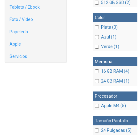
512 GB SSD (2)
Tablets / Ebook
Color
Foto / Video
Plata (3)
Papelería
Azul (1)
Apple
Verde (1)
Servicios
Memoria
16 GB RAM (4)
24 GB RAM (1)
Procesador
Apple M4 (5)
Tamaño Pantalla
24 Pulgadas (5)