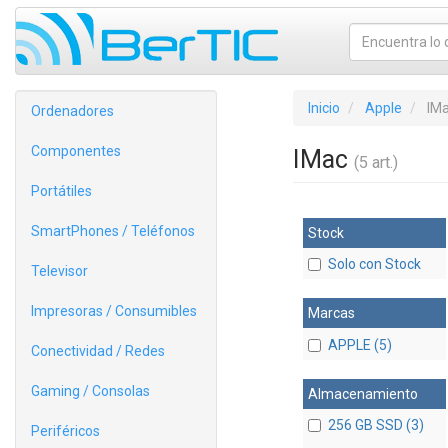
Inicio
Apple
IM
Ordenadores
Componentes
IMac
(5 art.)
Portátiles
SmartPhones / Teléfonos
Stock
Solo con Stock
Televisor
Impresoras / Consumibles
Marcas
APPLE (5)
Conectividad / Redes
Gaming / Consolas
Almacenamiento
256 GB SSD (3)
Periféricos