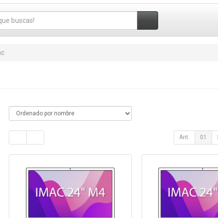
ac
Ant.
01