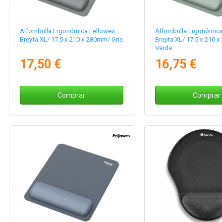
Alfombrilla Ergonómica Fellowes
Alfombrilla Ergonómic
Breyta XL/ 17.5 x 210 x 280mm/ Gris
Breyta XL/ 17.5 x 210 
Verde
17,50 €
16,75 €
Comprar
Comprar