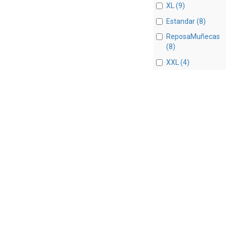
XL (9)
Estandar (8)
ReposaMuñecas
(8)
XXL (4)