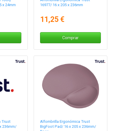
5 x 24mm
16977/ 16 x 205 x 236mm
11,25 €
Comprar
 Trust
Alfombrilla Ergonómica Trust
 x 236mm/
BigFoot Pad/ 16 x 205 x 236mm/