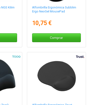
a NGS Kilim
Alfombrilla Ergonómica Subblim
Ergo NeoGel MousePad
10,75 €
Comprar
a TooQ
Alfombrilla Ergonómica Trust