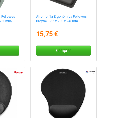
a Fellowes
Alfombrilla Ergonómica Fellowes
x 280mm/
Breyta/ 17.5 x 200 x 240mm
15,75 €
Comprar