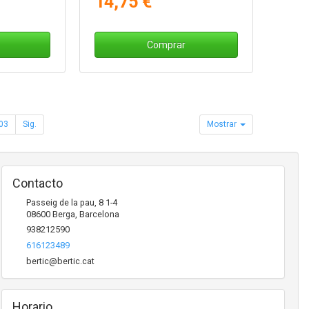
14,75 €
Comprar
03
Sig.
Mostrar
Contacto
Passeig de la pau, 8 1-4
08600
Berga
,
Barcelona
938212590
616123489
bertic@bertic.cat
Horario