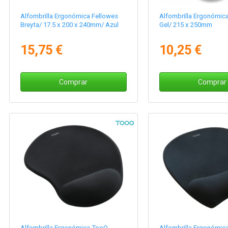
Alfombrilla Ergonómica Fellowes
Alfombrilla Ergonómic
Breyta/ 17.5 x 200 x 240mm/ Azul
Gel/ 215 x 250mm
15,75 €
10,25 €
Comprar
Comprar
Alfombrilla Ergonómica TooQ
Alfombrilla Ergonómic