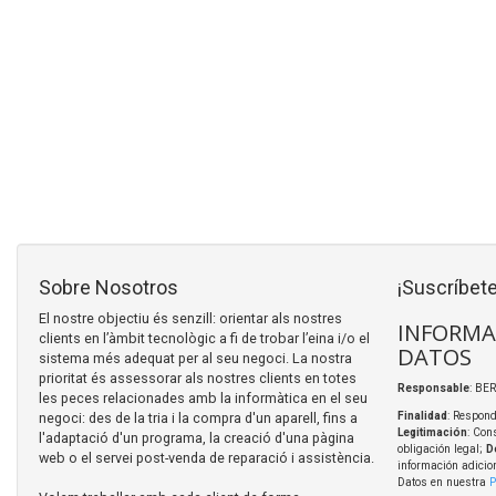
Sobre Nosotros
¡Suscríbete
El nostre objectiu és senzill: orientar als nostres
INFORMA
clients en l’àmbit tecnològic a fi de trobar l’eina i/o el
DATOS
sistema més adequat per al seu negoci. La nostra
prioritat és assessorar als nostres clients en totes
Responsable
: BER
les peces relacionades amb la informàtica en el seu
negoci: des de la tria i la compra d'un aparell, fins a
Finalidad
: Respond
Legitimación
: Con
l'adaptació d'un programa, la creació d'una pàgina
obligación legal;
D
web o el servei post-venda de reparació i assistència.
información adicio
Datos en nuestra
P