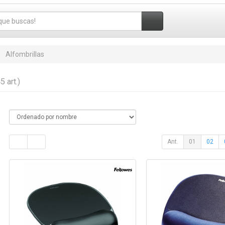
Alfombrillas
5 art.)
Ant.
01
02