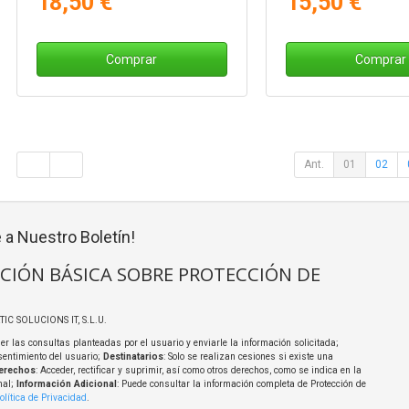
18,50 €
15,50 €
Comprar
Comprar
Ant.
01
02
 a Nuestro Boletín!
CIÓN BÁSICA SOBRE PROTECCIÓN DE
TIC SOLUCIONS IT, S.L.U.
er las consultas planteadas por el usuario y enviarle la información solicitada;
sentimiento del usuario;
Destinatarios
: Solo se realizan cesiones si existe una
erechos
: Acceder, rectificar y suprimir, así como otros derechos, como se indica en la
nal;
Información Adicional
: Puede consultar la información completa de Protección de
olítica de Privacidad
.