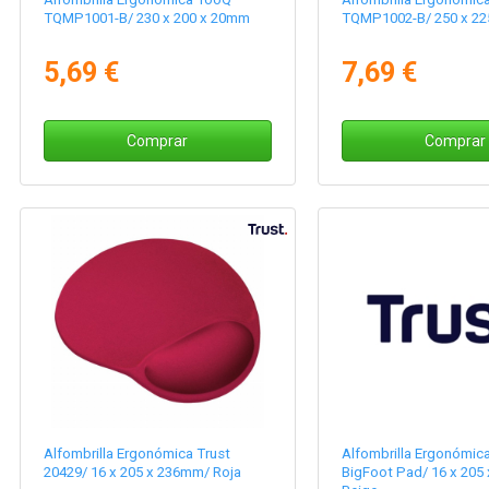
TQMP1001-B/ 230 x 200 x 20mm
TQMP1002-B/ 250 x 22
5,69 €
7,69 €
Comprar
Comprar
Alfombrilla Ergonómica Trust
Alfombrilla Ergonómica
20429/ 16 x 205 x 236mm/ Roja
BigFoot Pad/ 16 x 205