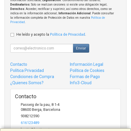
información solicitada;
Legitimación
: Consentimiento del usuario;
Destinatarios
: Solo se realizan cesiones si existe una obligación legal;
Derechos
: Acceder, rectificar y suprimir, así como otros derechos, como se
indica en la información adicional;
Información Adicional
: Puede consultar
la información completa de Protección de Datos en nuestra
Política de
Privacidad
.
He leído y acepto la
Política de Privacidad
.
Enviar
Contacto
Información Legal
Política Privacidad
Política de Cookies
Condiciones de Compra
Formas de Pago
¿Quienes Somos?
Info3-Cloud
Contacto
Passeig de la pau, 8 1-4
08600
Berga
,
Barcelona
938212590
616123489
bertic@bertic.cat