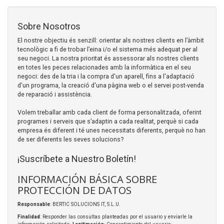
Sobre Nosotros
El nostre objectiu és senzill: orientar als nostres clients en l’àmbit
tecnològic a fi de trobar l’eina i/o el sistema més adequat per al
seu negoci. La nostra prioritat és assessorar als nostres clients
en totes les peces relacionades amb la informàtica en el seu
negoci: des de la tria i la compra d'un aparell, fins a l'adaptació
d'un programa, la creació d'una pàgina web o el servei post-venda
de reparació i assistència.
Volem treballar amb cada client de forma personalitzada, oferint
programes i serveis que s’adaptin a cada realitat, perquè si cada
empresa és diferent i té unes necessitats diferents, perquè no han
de ser diferents les seves solucions?
¡Suscríbete a Nuestro Boletín!
INFORMACIÓN BÁSICA SOBRE
PROTECCIÓN DE DATOS
Responsable
: BERTIC SOLUCIONS IT, S.L.U.
Finalidad
: Responder las consultas planteadas por el usuario y enviarle la