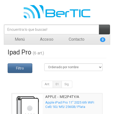
Menú
Acceso
Contacto
0
Ipad Pro
(6 art.)
Filtro
Ant.
01
Sig.
APPLE - ME2P4TY/A
Apple iPad Pro 11" 2025 6th WiFi
Cell/ 5G/ M5/ 256GB/ Plata