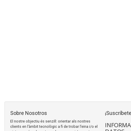
Sobre Nosotros
¡Suscríbete
El nostre objectiu és senzill: orientar als nostres
INFORMA
clients en l’àmbit tecnològic a fi de trobar l’eina i/o el