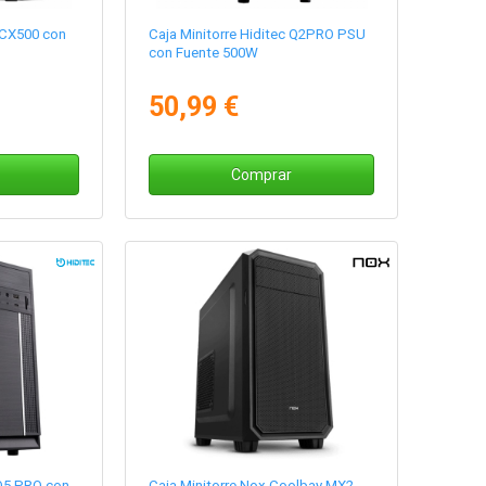
ACX500 con
Caja Minitorre Hiditec Q2PRO PSU
con Fuente 500W
50,99 €
Comprar
 Q5 PRO con
Caja Minitorre Nox Coolbay MX2