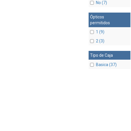
No (7)
Ópticos
permitidos
1 (9)
2 (3)
Tipo de Caja
Basica (37)