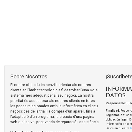
Sobre Nosotros
¡Suscríbete
El nostre objectiu és senzill: orientar als nostres
INFORMA
clients en l’àmbit tecnològic a fi de trobar l’eina i/o el
DATOS
sistema més adequat per al seu negoci. La nostra
prioritat és assessorar als nostres clients en totes
Responsable
: BER
les peces relacionades amb la informàtica en el seu
negoci: des de la tria i la compra d'un aparell, fins a
Finalidad
: Respond
Legitimación
: Con
l'adaptació d'un programa, la creació d'una pàgina
obligación legal;
D
web o el servei post-venda de reparació i assistència.
información adicio
Datos en nuestra
P