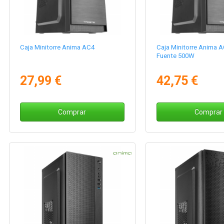
Caja Minitorre Anima AC4
Caja Minitorre Anima 
Fuente 500W
27,99 €
42,75 €
Comprar
Comprar