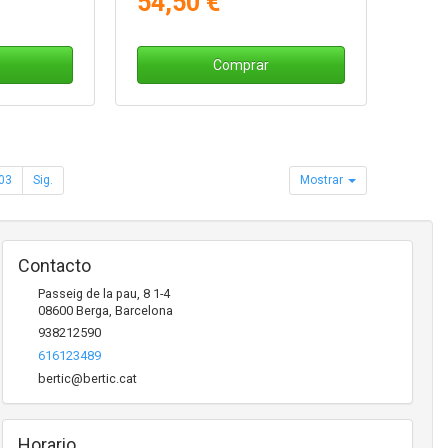
54,50 €
Comprar
03
Sig.
Mostrar
Contacto
Passeig de la pau, 8 1-4
08600
Berga
,
Barcelona
938212590
616123489
bertic@bertic.cat
Horario