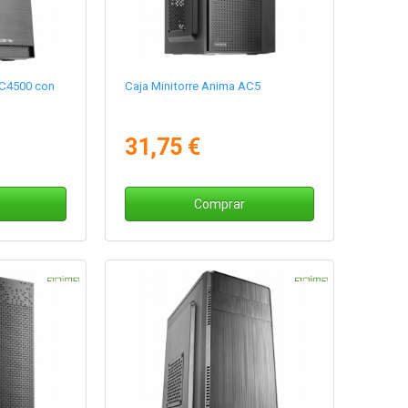
AC4500 con
Caja Minitorre Anima AC5
31,75 €
Comprar