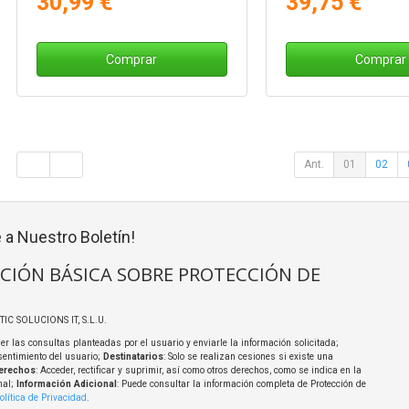
30,99 €
39,75 €
Comprar
Comprar
Ant.
01
02
 a Nuestro Boletín!
CIÓN BÁSICA SOBRE PROTECCIÓN DE
TIC SOLUCIONS IT, S.L.U.
er las consultas planteadas por el usuario y enviarle la información solicitada;
sentimiento del usuario;
Destinatarios
: Solo se realizan cesiones si existe una
erechos
: Acceder, rectificar y suprimir, así como otros derechos, como se indica en la
nal;
Información Adicional
: Puede consultar la información completa de Protección de
olítica de Privacidad
.