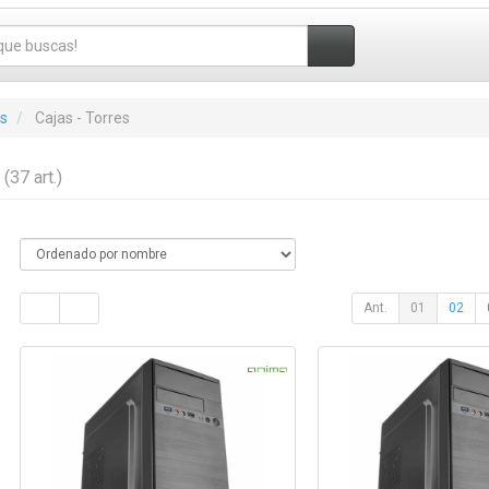
s
Cajas - Torres
s
(37 art.)
Ant.
01
02