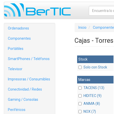
Inicio
Componente
Ordenadores
Componentes
Cajas - Torre
Portátiles
SmartPhones / Teléfonos
Stock
Solo con Stock
Televisor
Impresoras / Consumibles
Marcas
TACENS (13)
Conectividad / Redes
HIDITEC (9)
Gaming / Consolas
ANIMA (8)
Periféricos
NOX (7)