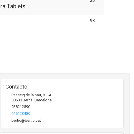
26
ra Tablets
93
Contacto
Passeig de la pau, 8 1-4
08600
Berga
,
Barcelona
938212590
616123489
bertic@bertic.cat