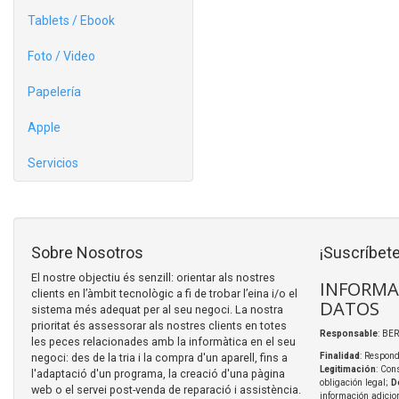
Tablets / Ebook
Foto / Video
Papelería
Apple
Servicios
Sobre Nosotros
¡Suscríbete
El nostre objectiu és senzill: orientar als nostres
INFORMA
clients en l’àmbit tecnològic a fi de trobar l’eina i/o el
DATOS
sistema més adequat per al seu negoci. La nostra
prioritat és assessorar als nostres clients en totes
Responsable
: BER
les peces relacionades amb la informàtica en el seu
negoci: des de la tria i la compra d'un aparell, fins a
Finalidad
: Respond
Legitimación
: Con
l'adaptació d'un programa, la creació d'una pàgina
obligación legal;
D
web o el servei post-venda de reparació i assistència.
información adicio