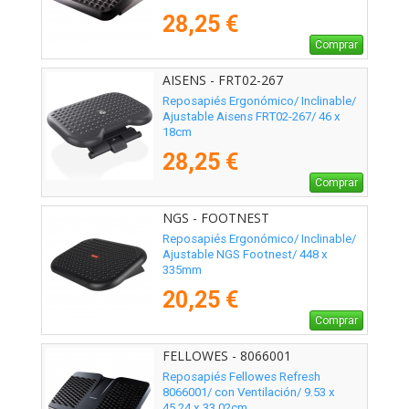
28,25 €
Comprar
AISENS - FRT02-267
Reposapiés Ergonómico/ Inclinable/
Ajustable Aisens FRT02-267/ 46 x
18cm
28,25 €
Comprar
NGS - FOOTNEST
Reposapiés Ergonómico/ Inclinable/
Ajustable NGS Footnest/ 448 x
335mm
20,25 €
Comprar
FELLOWES - 8066001
Reposapiés Fellowes Refresh
8066001/ con Ventilación/ 9.53 x
45.24 x 33.02cm