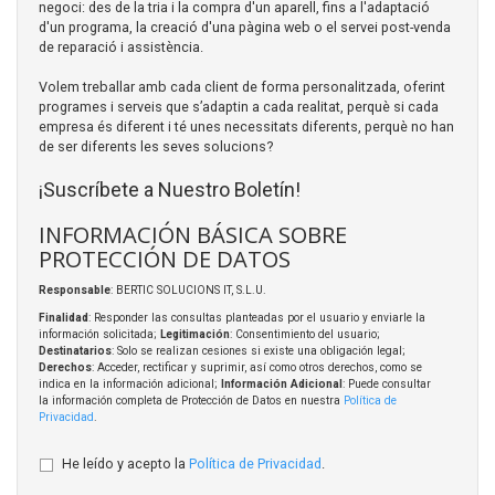
negoci: des de la tria i la compra d'un aparell, fins a l'adaptació
d'un programa, la creació d'una pàgina web o el servei post-venda
de reparació i assistència.
Volem treballar amb cada client de forma personalitzada, oferint
programes i serveis que s’adaptin a cada realitat, perquè si cada
empresa és diferent i té unes necessitats diferents, perquè no han
de ser diferents les seves solucions?
¡Suscríbete a Nuestro Boletín!
INFORMACIÓN BÁSICA SOBRE
PROTECCIÓN DE DATOS
Responsable
: BERTIC SOLUCIONS IT, S.L.U.
Finalidad
: Responder las consultas planteadas por el usuario y enviarle la
información solicitada;
Legitimación
: Consentimiento del usuario;
Destinatarios
: Solo se realizan cesiones si existe una obligación legal;
Derechos
: Acceder, rectificar y suprimir, así como otros derechos, como se
indica en la información adicional;
Información Adicional
: Puede consultar
la información completa de Protección de Datos en nuestra
Política de
Privacidad
.
He leído y acepto la
Política de Privacidad
.