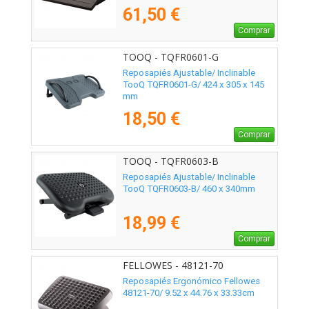
61,50 €
Comprar
TOOQ - TQFR0601-G
Reposapiés Ajustable/ Inclinable
TooQ TQFR0601-G/ 424 x 305 x 145
mm
18,50 €
Comprar
TOOQ - TQFR0603-B
Reposapiés Ajustable/ Inclinable
TooQ TQFR0603-B/ 460 x 340mm
18,99 €
Comprar
FELLOWES - 48121-70
Reposapiés Ergonómico Fellowes
48121-70/ 9.52 x 44.76 x 33.33cm