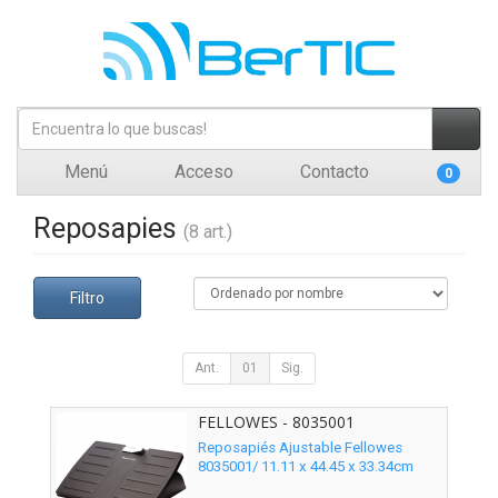
Menú
Acceso
Contacto
0
Reposapies
(8 art.)
Filtro
Ant.
01
Sig.
FELLOWES - 8035001
Reposapiés Ajustable Fellowes
8035001/ 11.11 x 44.45 x 33.34cm