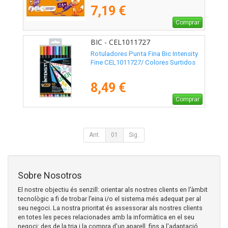
7,19 €
Comprar
BIC - CEL1011727
Rotuladores Punta Fina Bic Intensity
Fine CEL1011727/ Colores Surtidos
8,49 €
Comprar
Ant.
01
Sig.
Sobre Nosotros
El nostre objectiu és senzill: orientar als nostres clients en l’àmbit
tecnològic a fi de trobar l’eina i/o el sistema més adequat per al
seu negoci. La nostra prioritat és assessorar als nostres clients
en totes les peces relacionades amb la informàtica en el seu
negoci: des de la tria i la compra d'un aparell, fins a l'adaptació