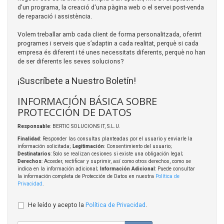
d'un programa, la creació d'una pàgina web o el servei post-venda
de reparació i assistència.
Volem treballar amb cada client de forma personalitzada, oferint
programes i serveis que s’adaptin a cada realitat, perquè si cada
empresa és diferent i té unes necessitats diferents, perquè no han
de ser diferents les seves solucions?
¡Suscríbete a Nuestro Boletín!
INFORMACIÓN BÁSICA SOBRE
PROTECCIÓN DE DATOS
Responsable
: BERTIC SOLUCIONS IT, S.L.U.
Finalidad
: Responder las consultas planteadas por el usuario y enviarle la
información solicitada;
Legitimación
: Consentimiento del usuario;
Destinatarios
: Solo se realizan cesiones si existe una obligación legal;
Derechos
: Acceder, rectificar y suprimir, así como otros derechos, como se
indica en la información adicional;
Información Adicional
: Puede consultar
la información completa de Protección de Datos en nuestra
Política de
Privacidad
.
He leído y acepto la
Política de Privacidad
.