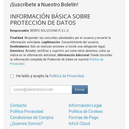
¡Suscríbete a Nuestro Boletín!
INFORMACIÓN BÁSICA SOBRE
PROTECCIÓN DE DATOS
Responsable
: BERTIC SOLUCIONS IT, S.L.U.
Finalidad
: Responder las consultas planteadas por el usuario y enviarle la
información solicitada;
Legitimación
: Consentimiento del usuario;
Destinatarios
: Solo se realizan cesiones si existe una obligación legal;
Derechos
: Acceder, rectificar y suprimir, así como otros derechos, como se
indica en la información adicional;
Información Adicional
: Puede consultar
la información completa de Protección de Datos en nuestra
Política de
Privacidad
.
He leído y acepto la
Política de Privacidad
.
Enviar
Contacto
Información Legal
Política Privacidad
Política de Cookies
Condiciones de Compra
Formas de Pago
¿Quienes Somos?
Info3-Cloud