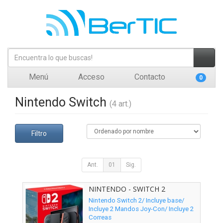
Menú
Acceso
Contacto
0
Nintendo Switch
(4 art.)
Filtro
Ant.
01
Sig.
NINTENDO - SWITCH 2
Nintendo Switch 2/ Incluye base/
Incluye 2 Mandos Joy-Con/ Incluye 2
Correas