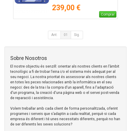
239,00 €
Comprar
Ant.
01
Sig.
Sobre Nosotros
El nostre objectiu és senzill: orientar als nostres clients en l’àmbit
tecnològic a fi de trobar l’eina i/o el sistema més adequat per al
seu negoci. La nostra prioritat és assessorar als nostres clients
en totes les peces relacionades amb la informàtica en el seu
negoci: des de la tria i la compra d'un aparell, fins a l'adaptació
d'un programa, la creació d'una pàgina web o el servei post-venda
de reparació i assistència.
Volem treballar amb cada client de forma personalitzada, oferint
programes i serveis que s’adaptin a cada realitat, perquè si cada
empresa és diferent i té unes necessitats diferents, perquè no han
de ser diferents les seves solucions?