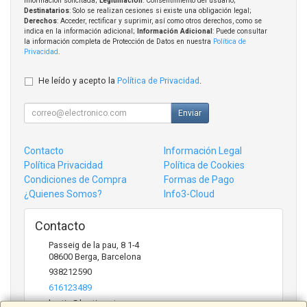
información solicitada;
Legitimación
: Consentimiento del usuario;
Destinatarios
: Solo se realizan cesiones si existe una obligación legal;
Derechos
: Acceder, rectificar y suprimir, así como otros derechos, como se
indica en la información adicional;
Información Adicional
: Puede consultar
la información completa de Protección de Datos en nuestra
Política de
Privacidad
.
He leído y acepto la
Política de Privacidad
.
Enviar
Contacto
Información Legal
Política Privacidad
Política de Cookies
Condiciones de Compra
Formas de Pago
¿Quienes Somos?
Info3-Cloud
Contacto
Passeig de la pau, 8 1-4
08600
Berga
,
Barcelona
938212590
616123489
bertic@bertic.cat