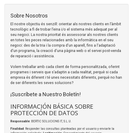
Sobre Nosotros
El nostre objectiu és senzill: orientar als nostres clients en l’àmbit
tecnològic a fi de trobar l’eina i/o el sistema més adequat per al
seu negoci. La nostra prioritat és assessorar als nostres clients
en totes les peces relacionades amb la informàtica en el seu
negoci: des de la tria i la compra d'un aparell, fins a l'adaptació
d'un programa, la creació d'una pàgina web o el servei post-venda
de reparació i assistència.
Volem treballar amb cada client de forma personalitzada, oferint
programes i serveis que s’adaptin a cada realitat, perquè si cada
empresa és diferent i té unes necessitats diferents, perquè no han
de ser diferents les seves solucions?
¡Suscríbete a Nuestro Boletín!
INFORMACIÓN BÁSICA SOBRE
PROTECCIÓN DE DATOS
Responsable
: BERTIC SOLUCIONS IT, S.L.U.
Finalidad
: Responder las consultas planteadas por el usuario y enviarle la