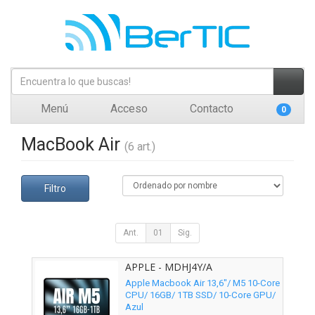
Menú
Acceso
Contacto
0
MacBook Air
(6 art.)
Filtro
Ant.
01
Sig.
APPLE - MDHJ4Y/A
Apple Macbook Air 13,6"/ M5 10-Core
CPU/ 16GB/ 1TB SSD/ 10-Core GPU/
Azul