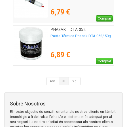
6,79 €
Comprar
PHASAK - DTA 052
Pasta Térmica Phasak DTA 052/ 50g
6,89 €
Comprar
Ant.
01
Sig.
Sobre Nosotros
El nostre objectiu és senzill: orientar als nostres clients en l’àmbit
tecnològic a fi de trobar l’eina i/o el sistema més adequat per al
seu negoci. La nostra prioritat és assessorar als nostres clients
en totes les peces relacionades amb la informàtica en el seu