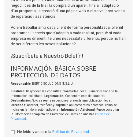
negoci: des de la tria i la compra d'un aparell, fins a l'adaptació
d'un programa, la creació d'una pàgina web o el servei post-venda
de reparació i assistència.
Volem treballar amb cada client de forma personalitzada, oferint
programes i serveis que s’adaptin a cada realitat, perquè si cada
empresa és diferent i té unes necessitats diferents, perquè no han
de ser diferents les seves solucions?
¡Suscríbete a Nuestro Boletín!
INFORMACIÓN BÁSICA SOBRE
PROTECCIÓN DE DATOS
Responsable
: BERTIC SOLUCIONS IT, S.L.U.
Finalidad
: Responder las consultas planteadas por el usuario y enviarle la
información solicitada;
Legitimación
: Consentimiento del usuario;
Destinatarios
: Solo se realizan cesiones si existe una obligación legal;
Derechos
: Acceder, rectificar y suprimir, así como otros derechos, como se
indica en la información adicional;
Información Adicional
: Puede consultar
la información completa de Protección de Datos en nuestra
Política de
Privacidad
.
He leído y acepto la
Política de Privacidad
.