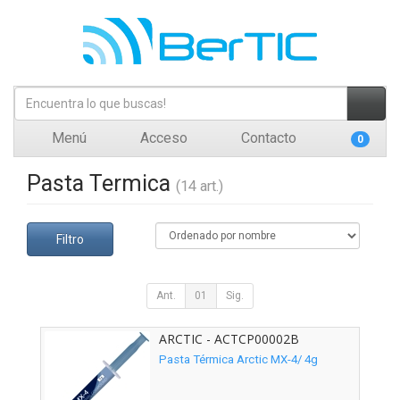
Menú
Acceso
Contacto
0
Pasta Termica
(14 art.)
Filtro
Ant.
01
Sig.
ARCTIC - ACTCP00002B
Pasta Térmica Arctic MX-4/ 4g