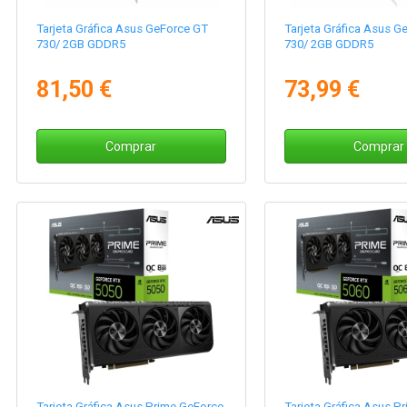
Tarjeta Gráfica Asus GeForce GT
Tarjeta Gráfica Asus G
730/ 2GB GDDR5
730/ 2GB GDDR5
81,50 €
73,99 €
Comprar
Comprar
Tarjeta Gráfica Asus Prime GeForce
Tarjeta Gráfica Asus P