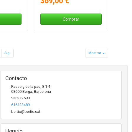
369,00 €
Comprar
Sig.
Mostrar
Contacto
Passeig de la pau, 8 1-4
08600
Berga
,
Barcelona
938212590
616123489
bertic@bertic.cat
Horario