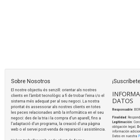
Sobre Nosotros
¡Suscríbete
El nostre objectiu és senzill: orientar als nostres
INFORMA
clients en l’àmbit tecnològic a fi de trobar l’eina i/o el
DATOS
sistema més adequat per al seu negoci. La nostra
prioritat és assessorar als nostres clients en totes
Responsable
: BER
les peces relacionades amb la informàtica en el seu
negoci: des de la tria i la compra d'un aparell, fins a
Finalidad
: Respond
Legitimación
: Con
l'adaptació d'un programa, la creació d'una pàgina
obligación legal;
D
web o el servei post-venda de reparació i assistència.
información adicio
Datos en nuestra
P