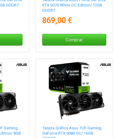
 8GB GDDR7
RTX 5070 White OC Edition/ 12GB
GDDR7
869,00 €
Comprar
TUF Gaming
Tarjeta Gráfica Asus TUF Gaming
dition/ 8GB
GeForce RTX 5080 OC/ 16GB