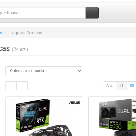
s
Tarjetas Graficas
icas
(24 art.)
Ant.
01
02