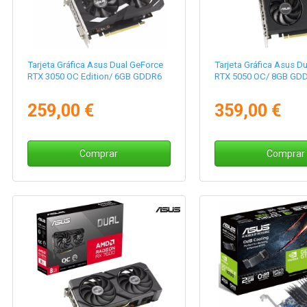
Tarjeta Gráfica Asus Dual GeForce
Tarjeta Gráfica Asus D
RTX 3050 OC Edition/ 6GB GDDR6
RTX 5050 OC/ 8GB GD
259,00 €
359,00 €
Comprar
Comprar