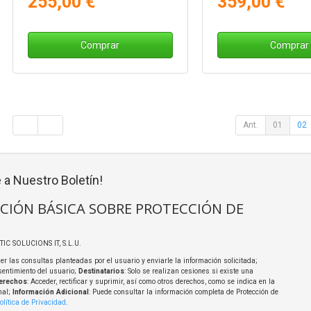
255,00 €
359,00 €
Comprar
Comprar
Ant.
01
02
 a Nuestro Boletín!
CIÓN BÁSICA SOBRE PROTECCIÓN DE
TIC SOLUCIONS IT, S.L.U.
er las consultas planteadas por el usuario y enviarle la información solicitada;
sentimiento del usuario;
Destinatarios
: Solo se realizan cesiones si existe una
erechos
: Acceder, rectificar y suprimir, así como otros derechos, como se indica en la
nal;
Información Adicional
: Puede consultar la información completa de Protección de
olítica de Privacidad
.