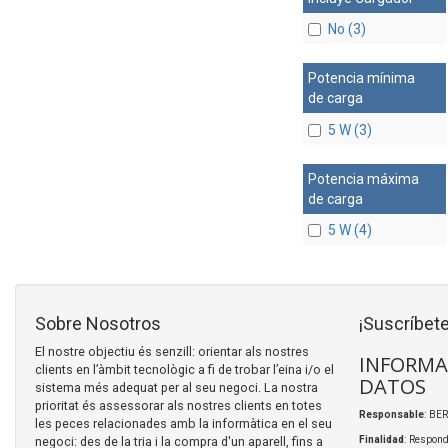
No (3)
Potencia mínima
de carga
5 W (3)
Potencia máxima
de carga
5 W (4)
Sobre Nosotros
¡Suscríbete
El nostre objectiu és senzill: orientar als nostres
INFORMA
clients en l’àmbit tecnològic a fi de trobar l’eina i/o el
DATOS
sistema més adequat per al seu negoci. La nostra
prioritat és assessorar als nostres clients en totes
Responsable
: BER
les peces relacionades amb la informàtica en el seu
negoci: des de la tria i la compra d'un aparell, fins a
Finalidad
: Respond