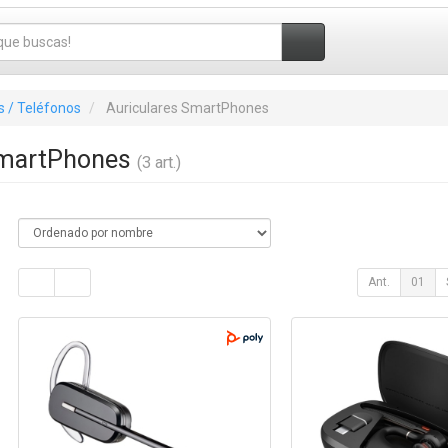
 / Teléfonos
Auriculares SmartPhones
SmartPhones
(3 art.)
Ant.
01