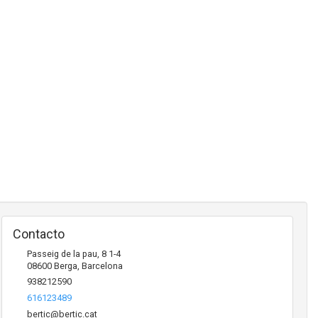
Contacto
Passeig de la pau, 8 1-4
08600
Berga
,
Barcelona
938212590
616123489
bertic@bertic.cat