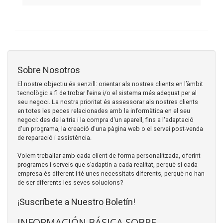
Sobre Nosotros
El nostre objectiu és senzill: orientar als nostres clients en l’àmbit
tecnològic a fi de trobar l’eina i/o el sistema més adequat per al
seu negoci. La nostra prioritat és assessorar als nostres clients
en totes les peces relacionades amb la informàtica en el seu
negoci: des de la tria i la compra d'un aparell, fins a l'adaptació
d'un programa, la creació d'una pàgina web o el servei post-venda
de reparació i assistència.
Volem treballar amb cada client de forma personalitzada, oferint
programes i serveis que s’adaptin a cada realitat, perquè si cada
empresa és diferent i té unes necessitats diferents, perquè no han
de ser diferents les seves solucions?
¡Suscríbete a Nuestro Boletín!
INFORMACIÓN BÁSICA SOBRE