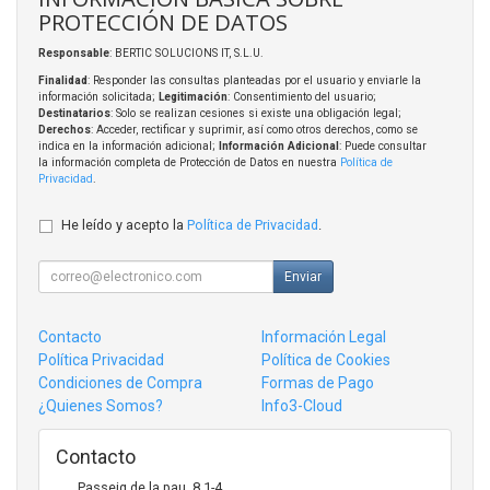
PROTECCIÓN DE DATOS
Responsable
: BERTIC SOLUCIONS IT, S.L.U.
Finalidad
: Responder las consultas planteadas por el usuario y enviarle la
información solicitada;
Legitimación
: Consentimiento del usuario;
Destinatarios
: Solo se realizan cesiones si existe una obligación legal;
Derechos
: Acceder, rectificar y suprimir, así como otros derechos, como se
indica en la información adicional;
Información Adicional
: Puede consultar
la información completa de Protección de Datos en nuestra
Política de
Privacidad
.
He leído y acepto la
Política de Privacidad
.
Enviar
Contacto
Información Legal
Política Privacidad
Política de Cookies
Condiciones de Compra
Formas de Pago
¿Quienes Somos?
Info3-Cloud
Contacto
Passeig de la pau, 8 1-4