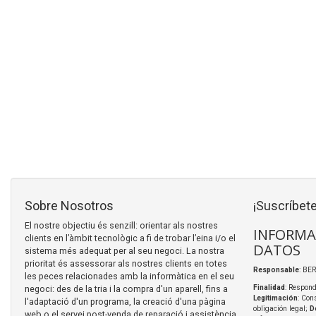
Sobre Nosotros
¡Suscríbete
El nostre objectiu és senzill: orientar als nostres
INFORMA
clients en l’àmbit tecnològic a fi de trobar l’eina i/o el
DATOS
sistema més adequat per al seu negoci. La nostra
prioritat és assessorar als nostres clients en totes
Responsable
: BER
les peces relacionades amb la informàtica en el seu
negoci: des de la tria i la compra d'un aparell, fins a
Finalidad
: Respond
Legitimación
: Con
l'adaptació d'un programa, la creació d'una pàgina
obligación legal;
D
web o el servei post-venda de reparació i assistència.