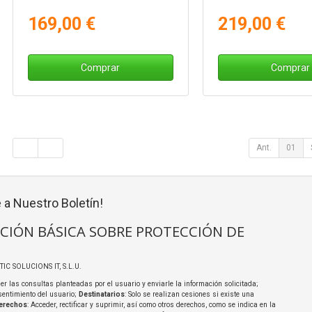
169,00 €
219,00 €
Comprar
Comprar
Ant.
01
 a Nuestro Boletín!
CIÓN BÁSICA SOBRE PROTECCIÓN DE
TIC SOLUCIONS IT, S.L.U.
er las consultas planteadas por el usuario y enviarle la información solicitada;
sentimiento del usuario;
Destinatarios
: Solo se realizan cesiones si existe una
erechos
: Acceder, rectificar y suprimir, así como otros derechos, como se indica en la