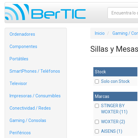
Inicio
Gaming / Co
Ordenadores
Componentes
Sillas y Mes
Portátiles
SmartPhones / Teléfonos
Stock
Solo con Stock
Televisor
Impresoras / Consumibles
Marcas
STINGER BY
Conectividad / Redes
WOXTER (11)
Gaming / Consolas
WOXTER (2)
AISENS (1)
Periféricos