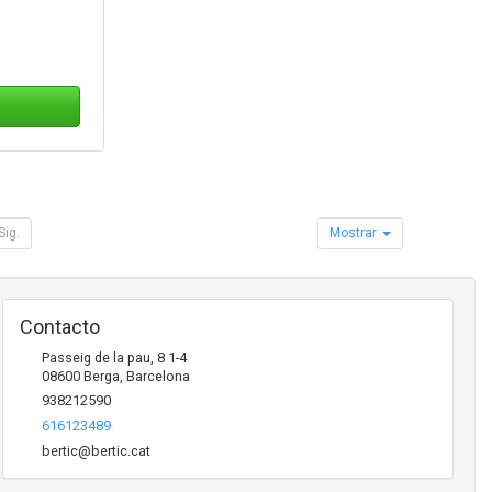
Sig.
Mostrar
Contacto
Passeig de la pau, 8 1-4
08600
Berga
,
Barcelona
938212590
616123489
bertic@bertic.cat