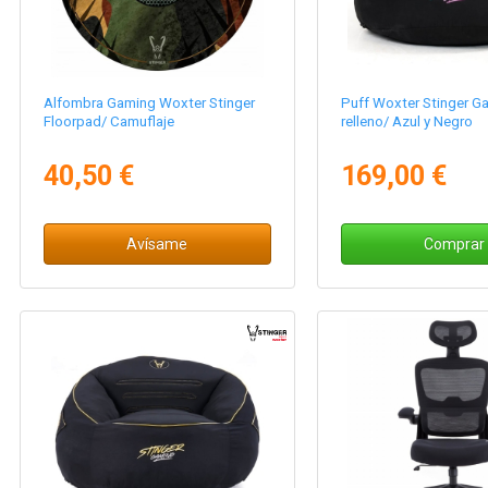
Alfombra Gaming Woxter Stinger
Puff Woxter Stinger G
Floorpad/ Camuflaje
relleno/ Azul y Negro
40,50 €
169,00 €
Avísame
Comprar