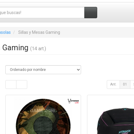
nsolas
Sillas y Mesas Gaming
as Gaming
(14 art.)
Ant.
01