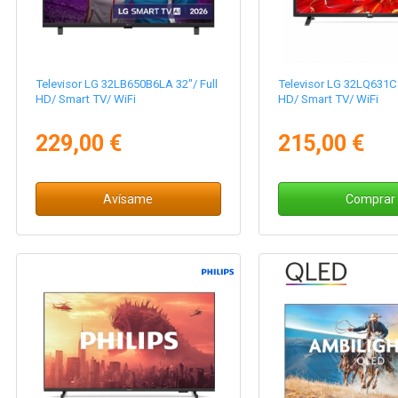
Televisor LG 32LB650B6LA 32"/ Full
Televisor LG 32LQ631C 
HD/ Smart TV/ WiFi
HD/ Smart TV/ WiFi
229,00 €
215,00 €
Avísame
Comprar