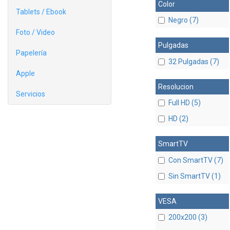
Color
Tablets / Ebook
Negro (7)
Foto / Video
Pulgadas
Papelería
32 Pulgadas (7)
Apple
Resolucion
Servicios
Full HD (5)
HD (2)
SmartTV
Con SmartTV (7)
Sin SmartTV (1)
VESA
200x200 (3)