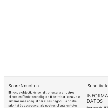
Sobre Nosotros
¡Suscríbete
El nostre objectiu és senzill: orientar als nostres
INFORMA
clients en l’àmbit tecnològic a fi de trobar l’eina i/o el
DATOS
sistema més adequat per al seu negoci. La nostra
prioritat és assessorar als nostres clients en totes
Responsable
: BER