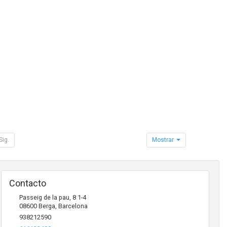
Sig.
Mostrar
Contacto
Passeig de la pau, 8 1-4
08600
Berga
,
Barcelona
938212590