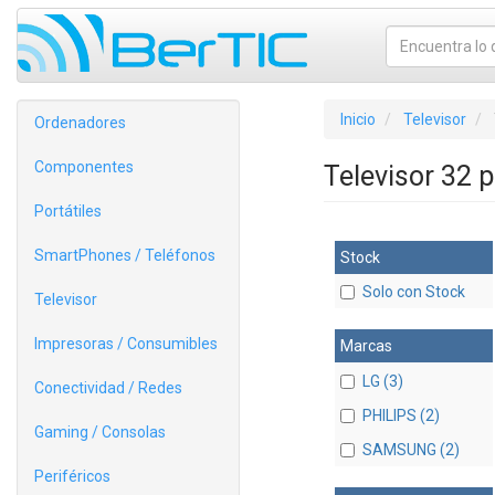
Inicio
Televisor
Ordenadores
Componentes
Televisor 32 
Portátiles
SmartPhones / Teléfonos
Stock
Solo con Stock
Televisor
Impresoras / Consumibles
Marcas
LG (3)
Conectividad / Redes
PHILIPS (2)
Gaming / Consolas
SAMSUNG (2)
Periféricos