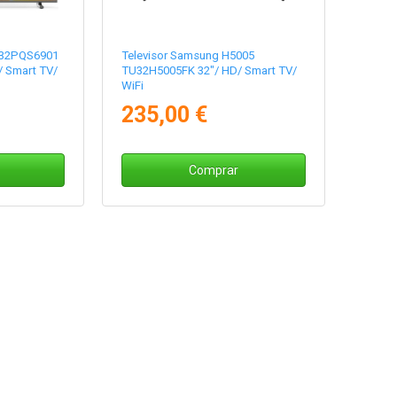
D 32PQS6901
Televisor Samsung H5005
/ Smart TV/
TU32H5005FK 32"/ HD/ Smart TV/
WiFi
235,00 €
Comprar