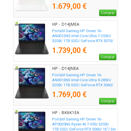
16"/ Sin Sistema Operativo
1.679,00 €
Comprar
HP - D14JMEA
Portátil Gaming HP Omen 16-
AN0012NS Intel Core Ultra 7-255H/
32GB/ 1TB SSD/ GeForce RTX 5070/
16"/ Sin Sistema Operativo
1.739,00 €
Comprar
HP - D14JNEA
Portátil Gaming HP Omen 16-
AN0013NS Intel Core Ultra 9-285H/
32GB/ 1TB SSD/ GeForce RTX 5060/
16"/ Sin Sistema Operativo
1.769,00 €
Comprar
HP - BK6K1EA
Portátil Gaming HP Omen 16-
AP0020NS Ryzen AI 7-350/ 32GB/
1TB SSD/ GeForce RTX 5060/ 16"/ Sin