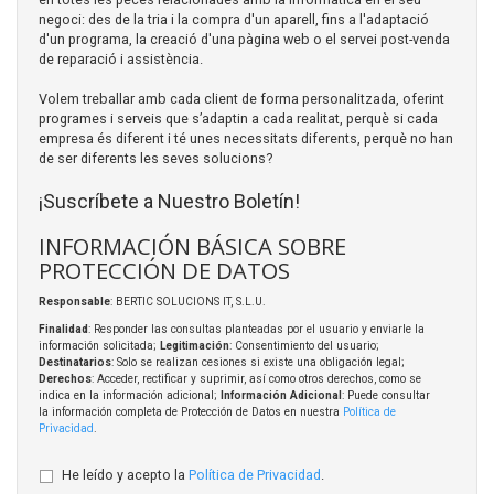
negoci: des de la tria i la compra d'un aparell, fins a l'adaptació
d'un programa, la creació d'una pàgina web o el servei post-venda
de reparació i assistència.
Volem treballar amb cada client de forma personalitzada, oferint
programes i serveis que s’adaptin a cada realitat, perquè si cada
empresa és diferent i té unes necessitats diferents, perquè no han
de ser diferents les seves solucions?
¡Suscríbete a Nuestro Boletín!
INFORMACIÓN BÁSICA SOBRE
PROTECCIÓN DE DATOS
Responsable
: BERTIC SOLUCIONS IT, S.L.U.
Finalidad
: Responder las consultas planteadas por el usuario y enviarle la
información solicitada;
Legitimación
: Consentimiento del usuario;
Destinatarios
: Solo se realizan cesiones si existe una obligación legal;
Derechos
: Acceder, rectificar y suprimir, así como otros derechos, como se
indica en la información adicional;
Información Adicional
: Puede consultar
la información completa de Protección de Datos en nuestra
Política de
Privacidad
.
He leído y acepto la
Política de Privacidad
.