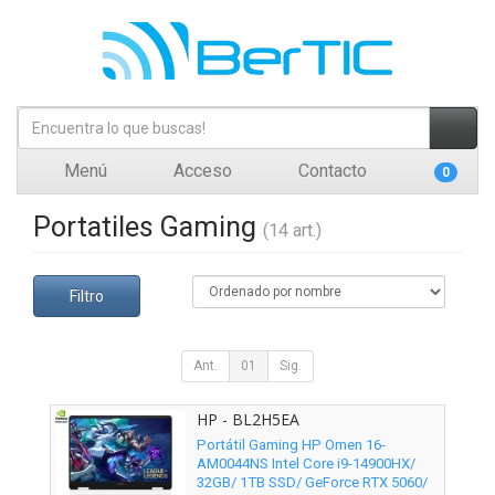
Menú
Acceso
Contacto
0
Portatiles Gaming
(14 art.)
Filtro
Ant.
01
Sig.
HP - BL2H5EA
Portátil Gaming HP Omen 16-
AM0044NS Intel Core i9-14900HX/
32GB/ 1TB SSD/ GeForce RTX 5060/