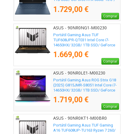
Sin Sistema Operativo
1.729,00 €
Comprar
ASUS - 90NR0NG1-M00230
Portátil Gaming Asus TUF
TUF608JPR-QT031 Intel Core i7-
14650HX/ 32GB/ 1TB SSD/ GeForce
RTX 5070/ 16"/ Sin Sistema Operativo
1.669,00 €
Comprar
ASUS - 90NR0LE1-M00230
Portátil Gaming Asus ROG Strix G18
(2025) G815JMR-S8051 Intel Core i7-
14650HX/ 32GB/ 1TB SSD/ GeForce
RTX 5060/ 18"/ Sin Sistema Operativo
1.719,00 €
Comprar
ASUS - 90NR0KT1-M00BR0
Portátil Gaming Asus TUF Gaming
A16 TUF608UP-TU163 Ryzen 7 260/