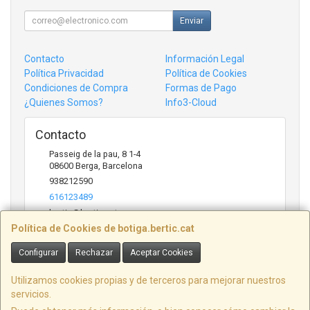
Enviar
Contacto
Información Legal
Política Privacidad
Política de Cookies
Condiciones de Compra
Formas de Pago
¿Quienes Somos?
Info3-Cloud
Contacto
Passeig de la pau, 8 1-4
08600
Berga
,
Barcelona
938212590
616123489
bertic@bertic.cat
Política de Cookies de botiga.bertic.cat
Configurar
Rechazar
Aceptar Cookies
Horario
Lunes a Viernes (9h-14h | 15h-18h)
Utilizamos cookies propias y de terceros para mejorar nuestros
servicios.