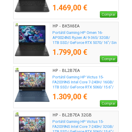
Sistema Operativo
1.469,00 €
Comprar
HP - BK5X6EA
Portátil Gaming HP Omen 16-
AP0024NS Ryzen AI 9-365/ 32GB/
1TB SSD/ GeForce RTX 5070/ 16"/ Sin
Sistema Operativo
1.799,00 €
Comprar
HP - BL2B7EA
Portátil Gaming HP Victus 15-
FA2039NS Intel Core 7-240H/ 16GB/
1TB SSD/ GeForce RTX 5060/ 15.6"/
Sin Sistema Operativo
1.309,00 €
Comprar
HP - BL2B7EA 32GB
Portátil Gaming HP Victus 15-
FA2039NS Intel Core 7-240H/ 32GB/
1TB SSD/ GeForce RTX 5060/ 15.6"/