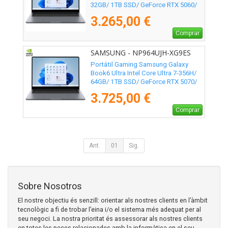
32GB/ 1TB SSD/ GeForce RTX 5060/
16" Táctil/ Win11 Pro
3.265,00 €
Comprar
SAMSUNG - NP964UJH-XG9ES
Portátil Gaming Samsung Galaxy
Book6 Ultra Intel Core Ultra 7-356H/
64GB/ 1TB SSD/ GeForce RTX 5070/
16" Táctil/ Win11 Pro
3.725,00 €
Comprar
Ant.
01
Sig.
Sobre Nosotros
El nostre objectiu és senzill: orientar als nostres clients en l’àmbit
tecnològic a fi de trobar l’eina i/o el sistema més adequat per al
seu negoci. La nostra prioritat és assessorar als nostres clients
en totes les peces relacionades amb la informàtica en el seu