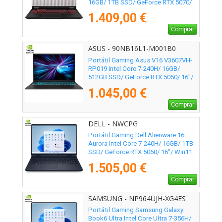
16GB/ 1TB SSD/ GeForce RTX 5070/
16"/ Sin Sistema Operativo
1.409,00 €
Comprar
ASUS - 90NB16L1-M001B0
Portátil Gaming Asus V16 V3607VH-
RP019 Intel Core 7-240H/ 16GB/
512GB SSD/ GeForce RTX 5050/ 16"/
Sin Sistema Operativo
1.045,00 €
Comprar
DELL - NWCPG
Portátil Gaming Dell Alienware 16
Aurora Intel Core 7-240H/ 16GB/ 1TB
SSD/ GeForce RTX 5060/ 16"/ Win11
1.505,00 €
Comprar
SAMSUNG - NP964UJH-XG4ES
Portátil Gaming Samsung Galaxy
Book6 Ultra Intel Core Ultra 7-356H/