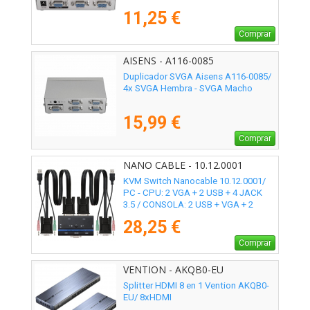
11,25 €
Comprar
AISENS - A116-0085
Duplicador SVGA Aisens A116-0085/
4x SVGA Hembra - SVGA Macho
15,99 €
Comprar
NANO CABLE - 10.12.0001
KVM Switch Nanocable 10.12.0001/
PC - CPU: 2 VGA + 2 USB + 4 JACK
3.5 / CONSOLA: 2 USB + VGA + 2
JACK 2.5/ 1.4m
28,25 €
Comprar
VENTION - AKQB0-EU
Splitter HDMI 8 en 1 Vention AKQB0-
EU/ 8xHDMI