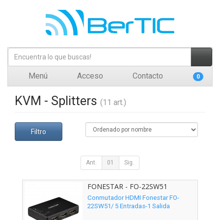
Menú
Acceso
Contacto
0
KVM - Splitters
(11 art.)
Filtro
Ant.
01
Sig.
FONESTAR - FO-22SW51
Conmutador HDMI Fonestar FO-
22SW51/ 5 Entradas-1 Salida