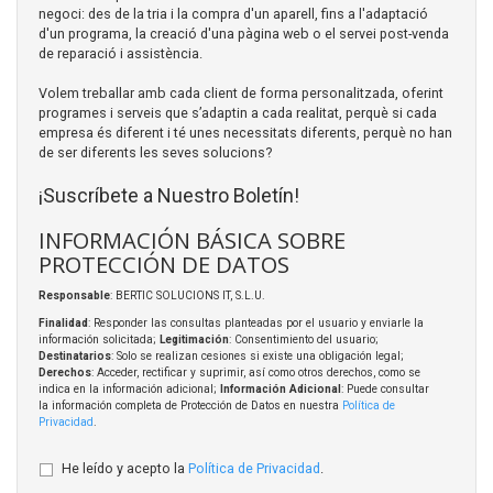
negoci: des de la tria i la compra d'un aparell, fins a l'adaptació
d'un programa, la creació d'una pàgina web o el servei post-venda
de reparació i assistència.
Volem treballar amb cada client de forma personalitzada, oferint
programes i serveis que s’adaptin a cada realitat, perquè si cada
empresa és diferent i té unes necessitats diferents, perquè no han
de ser diferents les seves solucions?
¡Suscríbete a Nuestro Boletín!
INFORMACIÓN BÁSICA SOBRE
PROTECCIÓN DE DATOS
Responsable
: BERTIC SOLUCIONS IT, S.L.U.
Finalidad
: Responder las consultas planteadas por el usuario y enviarle la
información solicitada;
Legitimación
: Consentimiento del usuario;
Destinatarios
: Solo se realizan cesiones si existe una obligación legal;
Derechos
: Acceder, rectificar y suprimir, así como otros derechos, como se
indica en la información adicional;
Información Adicional
: Puede consultar
la información completa de Protección de Datos en nuestra
Política de
Privacidad
.
He leído y acepto la
Política de Privacidad
.