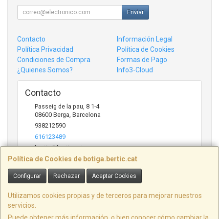
Enviar
Contacto
Información Legal
Política Privacidad
Política de Cookies
Condiciones de Compra
Formas de Pago
¿Quienes Somos?
Info3-Cloud
Contacto
Passeig de la pau, 8 1-4
08600
Berga
,
Barcelona
938212590
616123489
bertic@bertic.cat
Política de Cookies de botiga.bertic.cat
Configurar
Rechazar
Aceptar Cookies
Horario
Lunes a Viernes (9h-14h | 15h-18h)
Utilizamos cookies propias y de terceros para mejorar nuestros
servicios.
Puede obtener más información, o bien conocer cómo cambiar la