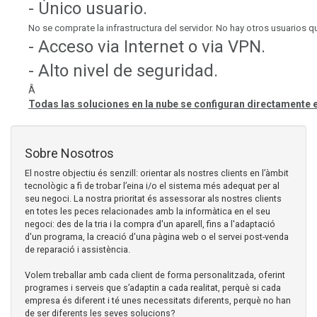
- Único usuario.
No se comprate la infrastructura del servidor. No hay otros usuarios q
- Acceso via Internet o via VPN.
- Alto nivel de seguridad.
Â
Todas las soluciones en la nube se configuran directamente e
Sobre Nosotros
El nostre objectiu és senzill: orientar als nostres clients en l’àmbit
tecnològic a fi de trobar l’eina i/o el sistema més adequat per al
seu negoci. La nostra prioritat és assessorar als nostres clients
en totes les peces relacionades amb la informàtica en el seu
negoci: des de la tria i la compra d'un aparell, fins a l'adaptació
d'un programa, la creació d'una pàgina web o el servei post-venda
de reparació i assistència.
Volem treballar amb cada client de forma personalitzada, oferint
programes i serveis que s’adaptin a cada realitat, perquè si cada
empresa és diferent i té unes necessitats diferents, perquè no han
de ser diferents les seves solucions?