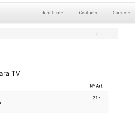
Identifícate
Contacto
Carrito
ara TV
Nº Art.
217
V