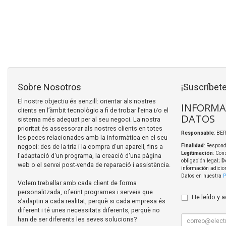
Sobre Nosotros
¡Suscríbete
El nostre objectiu és senzill: orientar als nostres
INFORMA
clients en l’àmbit tecnològic a fi de trobar l’eina i/o el
DATOS
sistema més adequat per al seu negoci. La nostra
prioritat és assessorar als nostres clients en totes
Responsable
: BER
les peces relacionades amb la informàtica en el seu
negoci: des de la tria i la compra d'un aparell, fins a
Finalidad
: Respond
Legitimación
: Con
l'adaptació d'un programa, la creació d'una pàgina
obligación legal;
D
web o el servei post-venda de reparació i assistència.
información adicio
Datos en nuestra
P
Volem treballar amb cada client de forma
personalitzada, oferint programes i serveis que
He leído y 
s’adaptin a cada realitat, perquè si cada empresa és
diferent i té unes necessitats diferents, perquè no
han de ser diferents les seves solucions?