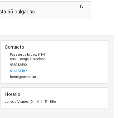
18
asta 65 pulgadas
Contacto
Passeig de la pau, 8 1-4
08600
Berga
,
Barcelona
938212590
616123489
bertic@bertic.cat
Horario
Lunes a Viernes (9h-14h | 15h-18h)