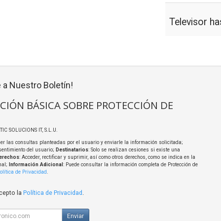
Televisor h
 a Nuestro Boletín!
CIÓN BÁSICA SOBRE PROTECCIÓN DE
TIC SOLUCIONS IT, S.L.U.
er las consultas planteadas por el usuario y enviarle la información solicitada;
sentimiento del usuario;
Destinatarios
: Solo se realizan cesiones si existe una
erechos
: Acceder, rectificar y suprimir, así como otros derechos, como se indica en la
nal;
Información Adicional
: Puede consultar la información completa de Protección de
olítica de Privacidad
.
acepto la
Política de Privacidad
.
Enviar