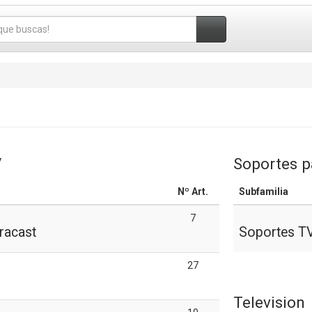
V
Soportes p
Nº Art.
Subfamilia
7
racast
Soportes T
27
Television