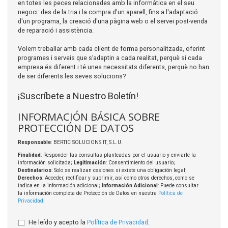
en totes les peces relacionades amb la informàtica en el seu
negoci: des de la tria i la compra d'un aparell, fins a l'adaptació
d'un programa, la creació d'una pàgina web o el servei post-venda
de reparació i assistència.
Volem treballar amb cada client de forma personalitzada, oferint
programes i serveis que s’adaptin a cada realitat, perquè si cada
empresa és diferent i té unes necessitats diferents, perquè no han
de ser diferents les seves solucions?
¡Suscríbete a Nuestro Boletín!
INFORMACIÓN BÁSICA SOBRE
PROTECCIÓN DE DATOS
Responsable
: BERTIC SOLUCIONS IT, S.L.U.
Finalidad
: Responder las consultas planteadas por el usuario y enviarle la
información solicitada;
Legitimación
: Consentimiento del usuario;
Destinatarios
: Solo se realizan cesiones si existe una obligación legal;
Derechos
: Acceder, rectificar y suprimir, así como otros derechos, como se
indica en la información adicional;
Información Adicional
: Puede consultar
la información completa de Protección de Datos en nuestra
Política de
Privacidad
.
He leído y acepto la
Política de Privacidad
.