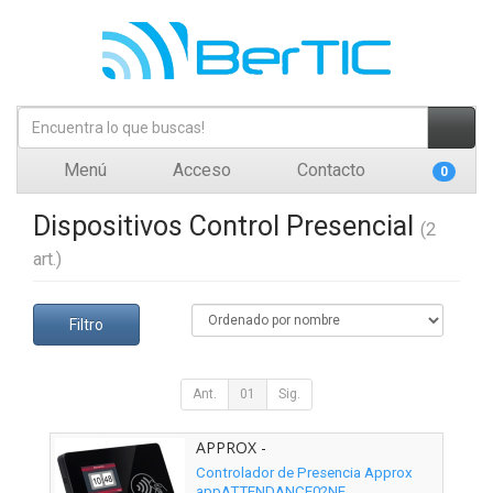
Menú
Acceso
Contacto
0
Dispositivos Control Presencial
(2
art.)
Filtro
Ant.
01
Sig.
APPROX -
APPATTENDANCE02NF
Controlador de Presencia Approx
appATTENDANCE02NF