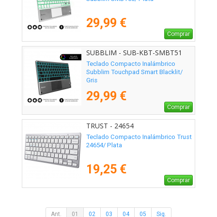
29,99 €
Comprar
SUBBLIM - SUB-KBT-SMBT51
Teclado Compacto Inalámbrico
Subblim Touchpad Smart Blacklit/
Gris
29,99 €
Comprar
TRUST - 24654
Teclado Compacto Inalámbrico Trust
24654/ Plata
19,25 €
Comprar
Ant.
01
02
03
04
05
Sig.