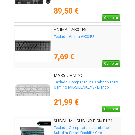
89,50 €
Comprar
ANIMA - AK02ES
Teclado Anima AK02ES
7,69 €
Comprar
MARS GAMING -
MKSILENKEYSWES
Teclado Compacto Inalámbrico Mars
Gaming MK-SILENKEYS/ Blanco
21,99 €
Comprar
SUBBLIM - SUB-KBT-SMBL31
Teclado Compacto Inalámbrico
Subblim Smart Backlit/ Gris