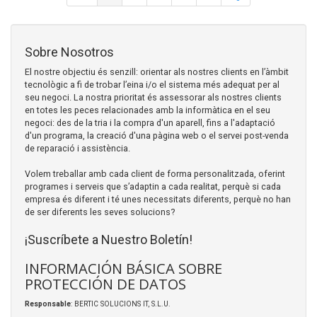
Sobre Nosotros
El nostre objectiu és senzill: orientar als nostres clients en l’àmbit
tecnològic a fi de trobar l’eina i/o el sistema més adequat per al
seu negoci. La nostra prioritat és assessorar als nostres clients
en totes les peces relacionades amb la informàtica en el seu
negoci: des de la tria i la compra d'un aparell, fins a l'adaptació
d'un programa, la creació d'una pàgina web o el servei post-venda
de reparació i assistència.
Volem treballar amb cada client de forma personalitzada, oferint
programes i serveis que s’adaptin a cada realitat, perquè si cada
empresa és diferent i té unes necessitats diferents, perquè no han
de ser diferents les seves solucions?
¡Suscríbete a Nuestro Boletín!
INFORMACIÓN BÁSICA SOBRE
PROTECCIÓN DE DATOS
Responsable
: BERTIC SOLUCIONS IT, S.L.U.