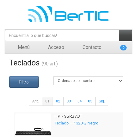
Menú
Acceso
Contacto
0
Teclados
(90 art.)
Filtro
Ant.
01
02
03
04
05
Sig.
HP - 9SR37UT
Teclado HP 320K/ Negro