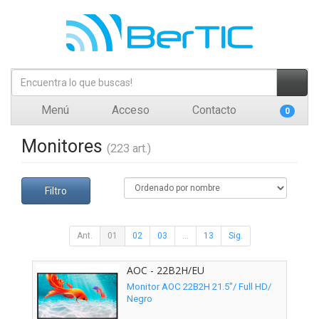
Menú
Acceso
Contacto
0
Monitores
(223 art.)
Filtro
Ant.
01
02
03
...
13
Sig.
AOC - 22B2H/EU
Monitor AOC 22B2H 21.5"/ Full HD/
Negro