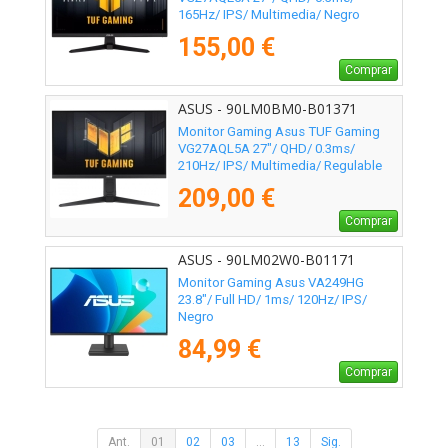
165Hz/ IPS/ Multimedia/ Negro
155,00 €
Comprar
ASUS - 90LM0BM0-B01371
Monitor Gaming Asus TUF Gaming
VG27AQL5A 27"/ QHD/ 0.3ms/
210Hz/ IPS/ Multimedia/ Regulable
en Altura/ Negro
209,00 €
Comprar
ASUS - 90LM02W0-B01171
Monitor Gaming Asus VA249HG
23.8"/ Full HD/ 1ms/ 120Hz/ IPS/
Negro
84,99 €
Comprar
Ant.
01
02
03
...
13
Sig.