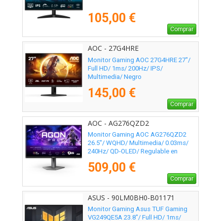
105,00 €
Comprar
AOC - 27G4HRE
Monitor Gaming AOC 27G4HRE 27"/
Full HD/ 1ms/ 200Hz/ IPS/
Multimedia/ Negro
145,00 €
Comprar
AOC - AG276QZD2
Monitor Gaming AOC AG276QZD2
26.5"/ WQHD/ Multimedia/ 0.03ms/
240Hz/ QD-OLED/ Regulable en
altura/ Negro
509,00 €
Comprar
ASUS - 90LM0BH0-B01171
Monitor Gaming Asus TUF Gaming
VG249QE5A 23.8"/ Full HD/ 1ms/