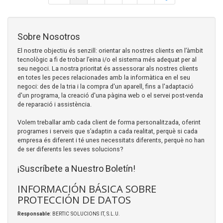
Sobre Nosotros
El nostre objectiu és senzill: orientar als nostres clients en l’àmbit
tecnològic a fi de trobar l’eina i/o el sistema més adequat per al
seu negoci. La nostra prioritat és assessorar als nostres clients
en totes les peces relacionades amb la informàtica en el seu
negoci: des de la tria i la compra d'un aparell, fins a l'adaptació
d'un programa, la creació d'una pàgina web o el servei post-venda
de reparació i assistència.
Volem treballar amb cada client de forma personalitzada, oferint
programes i serveis que s’adaptin a cada realitat, perquè si cada
empresa és diferent i té unes necessitats diferents, perquè no han
de ser diferents les seves solucions?
¡Suscríbete a Nuestro Boletín!
INFORMACIÓN BÁSICA SOBRE
PROTECCIÓN DE DATOS
Responsable
: BERTIC SOLUCIONS IT, S.L.U.