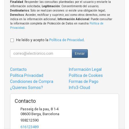
Finalidad
: Responder las consultas planteadas por el usuario y enviarle la
información solicitada;
Legitimación
: Consentimiento del usuario;
Destinatarios
: Solo se realizan cesiones si existe una obligación legal;
Derechos
: Acceder, rectificar y suprimir, así como otros derechos, como se
indica en la información adicional;
Información Adicional
: Puede consultar
la información completa de Protección de Datos en nuestra
Política de
Privacidad
.
He leído y acepto la
Política de Privacidad
.
Enviar
Contacto
Información Legal
Política Privacidad
Política de Cookies
Condiciones de Compra
Formas de Pago
¿Quienes Somos?
Info3-Cloud
Contacto
Passeig de la pau, 8 1-4
08600
Berga
,
Barcelona
938212590
616123489