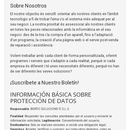
Sobre Nosotros
El nostre objectiu és senzill: orientar als nostres clients en l’àmbit
tecnològic a fi de trobar l’eina i/o el sistema més adequat per al
seu negoci. La nostra prioritat és assessorar als nostres clients
en totes les peces relacionades amb la informàtica en el seu
negoci: des de la tria i la compra d'un aparell, fins a l'adaptació
d'un programa, la creació d'una pàgina web o el servei post-venda
de reparació i assistència.
Volem treballar amb cada client de forma personalitzada, oferint
programes i serveis que s’adaptin a cada realitat, perquè si cada
empresa és diferent i té unes necessitats diferents, perquè no han
de ser diferents les seves solucions?
¡Suscríbete a Nuestro Boletín!
INFORMACIÓN BÁSICA SOBRE
PROTECCIÓN DE DATOS
Responsable
: BERTIC SOLUCIONS IT, S.L.U.
Finalidad
: Responder las consultas planteadas por el usuario y enviarle la
información solicitada;
Legitimación
: Consentimiento del usuario;
Destinatarios
: Solo se realizan cesiones si existe una obligación legal;
Derechos
: Acceder, rectificar y suprimir, así como otros derechos, como se