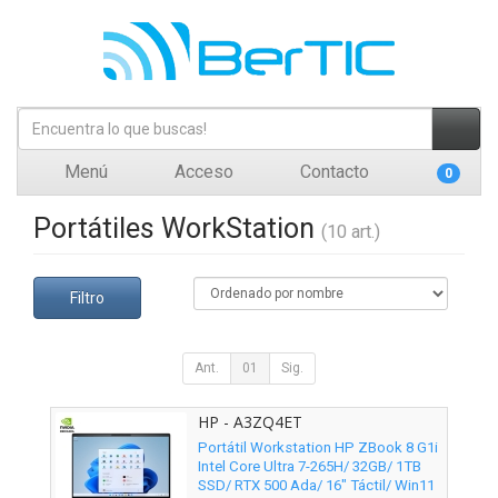
Menú
Acceso
Contacto
0
Portátiles WorkStation
(10 art.)
Filtro
Ant.
01
Sig.
HP - A3ZQ4ET
Portátil Workstation HP ZBook 8 G1i
Intel Core Ultra 7-265H/ 32GB/ 1TB
SSD/ RTX 500 Ada/ 16" Táctil/ Win11