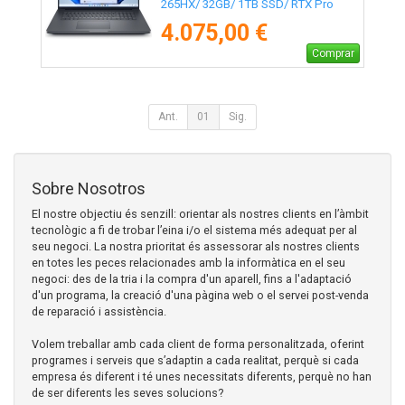
265HX/ 32GB/ 1TB SSD/ RTX Pro
2000 Blackwell/ 18"/ Win11 Pro
4.075,00 €
Comprar
Ant.
01
Sig.
Sobre Nosotros
El nostre objectiu és senzill: orientar als nostres clients en l’àmbit
tecnològic a fi de trobar l’eina i/o el sistema més adequat per al
seu negoci. La nostra prioritat és assessorar als nostres clients
en totes les peces relacionades amb la informàtica en el seu
negoci: des de la tria i la compra d'un aparell, fins a l'adaptació
d'un programa, la creació d'una pàgina web o el servei post-venda
de reparació i assistència.
Volem treballar amb cada client de forma personalitzada, oferint
programes i serveis que s’adaptin a cada realitat, perquè si cada
empresa és diferent i té unes necessitats diferents, perquè no han
de ser diferents les seves solucions?