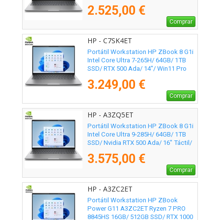
Pro
2.525,00 €
Comprar
HP - C7SK4ET
Portátil Workstation HP ZBook 8 G1i
Intel Core Ultra 7-265H/ 64GB/ 1TB
SSD/ RTX 500 Ada/ 14"/ Win11 Pro
3.249,00 €
Comprar
HP - A3ZQ5ET
Portátil Workstation HP ZBook 8 G1i
Intel Core Ultra 9-285H/ 64GB/ 1TB
SSD/ Nvidia RTX 500 Ada/ 16" Táctil/
Win11 Pro
3.575,00 €
Comprar
HP - A3ZC2ET
Portátil Workstation HP ZBook
Power G11 A3ZC2ET Ryzen 7 PRO
8845HS 16GB/ 512GB SSD/ RTX 1000