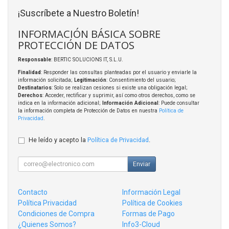
¡Suscríbete a Nuestro Boletín!
INFORMACIÓN BÁSICA SOBRE
PROTECCIÓN DE DATOS
Responsable
: BERTIC SOLUCIONS IT, S.L.U.
Finalidad
: Responder las consultas planteadas por el usuario y enviarle la
información solicitada;
Legitimación
: Consentimiento del usuario;
Destinatarios
: Solo se realizan cesiones si existe una obligación legal;
Derechos
: Acceder, rectificar y suprimir, así como otros derechos, como se
indica en la información adicional;
Información Adicional
: Puede consultar
la información completa de Protección de Datos en nuestra
Política de
Privacidad
.
He leído y acepto la
Política de Privacidad
.
Enviar
Contacto
Información Legal
Política Privacidad
Política de Cookies
Condiciones de Compra
Formas de Pago
¿Quienes Somos?
Info3-Cloud