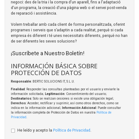
negoci: des de la tria i la compra d'un aparell, fins a l'adaptació
d'un programa, la creació d'una pàgina web o el servei post-venda
de reparació i assistència.
Volem treballar amb cada client de forma personalitzada, oferint
programes i serveis que s’adaptin a cada realitat, perquè si cada
empresa és diferent i té unes necessitats diferents, perquè no han
de ser diferents les seves solucions?
¡Suscríbete a Nuestro Boletín!
INFORMACIÓN BÁSICA SOBRE
PROTECCIÓN DE DATOS
Responsable
: BERTIC SOLUCIONS IT, S.L.U.
Finalidad
: Responder las consultas planteadas por el usuario y enviarle la
información solicitada;
Legitimación
: Consentimiento del usuario;
Destinatarios
: Solo se realizan cesiones si existe una obligación legal;
Derechos
: Acceder, rectificar y suprimir, así como otros derechos, como se
indica en la información adicional;
Información Adicional
: Puede consultar
la información completa de Protección de Datos en nuestra
Política de
Privacidad
.
He leído y acepto la
Política de Privacidad
.