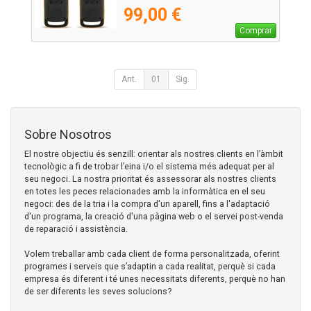
99,00 €
Comprar
Ant.
01
Sig.
Sobre Nosotros
El nostre objectiu és senzill: orientar als nostres clients en l’àmbit
tecnològic a fi de trobar l’eina i/o el sistema més adequat per al
seu negoci. La nostra prioritat és assessorar als nostres clients
en totes les peces relacionades amb la informàtica en el seu
negoci: des de la tria i la compra d'un aparell, fins a l'adaptació
d'un programa, la creació d'una pàgina web o el servei post-venda
de reparació i assistència.
Volem treballar amb cada client de forma personalitzada, oferint
programes i serveis que s’adaptin a cada realitat, perquè si cada
empresa és diferent i té unes necessitats diferents, perquè no han
de ser diferents les seves solucions?