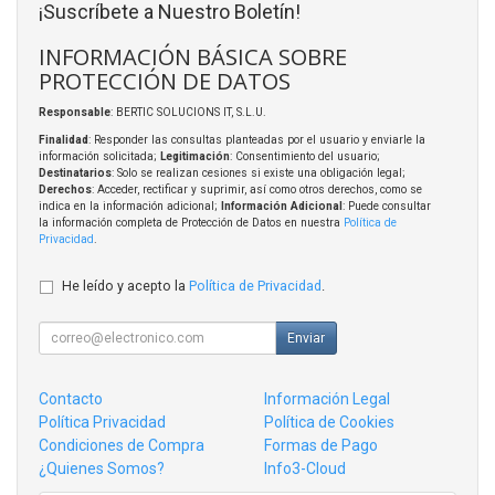
¡Suscríbete a Nuestro Boletín!
INFORMACIÓN BÁSICA SOBRE
PROTECCIÓN DE DATOS
Responsable
: BERTIC SOLUCIONS IT, S.L.U.
Finalidad
: Responder las consultas planteadas por el usuario y enviarle la
información solicitada;
Legitimación
: Consentimiento del usuario;
Destinatarios
: Solo se realizan cesiones si existe una obligación legal;
Derechos
: Acceder, rectificar y suprimir, así como otros derechos, como se
indica en la información adicional;
Información Adicional
: Puede consultar
la información completa de Protección de Datos en nuestra
Política de
Privacidad
.
He leído y acepto la
Política de Privacidad
.
Enviar
Contacto
Información Legal
Política Privacidad
Política de Cookies
Condiciones de Compra
Formas de Pago
¿Quienes Somos?
Info3-Cloud