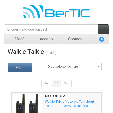
Menú
Acceso
Contacto
0
Walkie Talkie
(1 art.)
Filtro
Ant.
01
Sig.
MOTOROLA -
Walkie Talkie Motorola Talkabout
T82/ Hasta 10km/ 16 canales