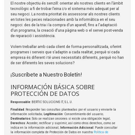
El nostre objectiu és senzill: orientar als nostres clients en l’àmbit
tecnològic a fi de trobar l’eina i/o el sistema més adequat per al
seu negoci. La nostra prioritat és assessorar als nostres clients
en totes les peces relacionades amb la informàtica en el seu
negoci: des de la tria i la compra d'un aparell, fins a l'adaptació
d'un programa, la creació d'una pàgina web o el servei post-venda
de reparació i assistència.
Volem treballar amb cada client de forma personalitzada, oferint
programes i serveis que s’adaptin a cada realitat, perquè si cada
empresa és diferent i té unes necessitats diferents, perquè no han
de ser diferents les seves solucions?
¡Suscríbete a Nuestro Boletín!
INFORMACIÓN BÁSICA SOBRE
PROTECCIÓN DE DATOS
Responsable
: BERTIC SOLUCIONS IT, S.L.U.
Finalidad
: Responder las consultas planteadas por el usuario y enviarle la
información solicitada;
Legitimación
: Consentimiento del usuario;
Destinatarios
: Solo se realizan cesiones si existe una obligación legal;
Derechos
: Acceder, rectificar y suprimir, así como otros derechos, como se
indica en la información adicional;
Información Adicional
: Puede consultar
la información completa de Protección de Datos en nuestra
Política de