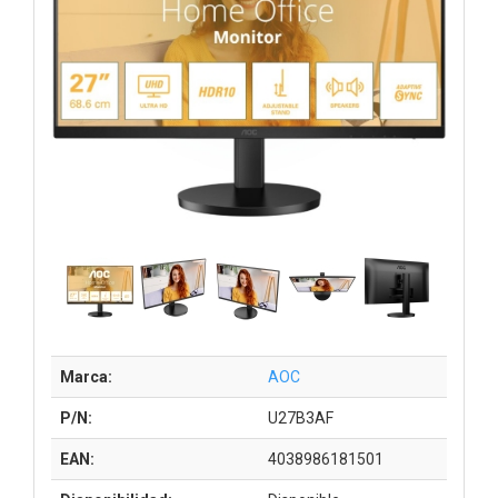
Marca:
AOC
P/N:
U27B3AF
EAN:
4038986181501