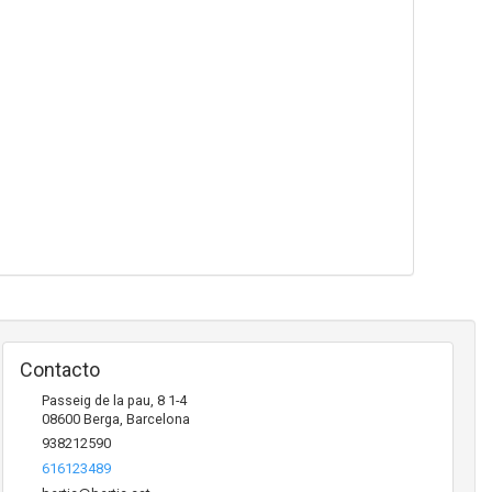
Contacto
Passeig de la pau, 8 1-4
08600
Berga
,
Barcelona
938212590
616123489