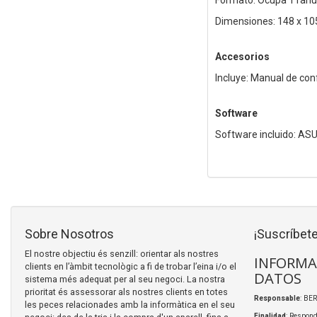
Formato: Ocupa 1 ranu
Dimensiones: 148 x 1
Accesorios
Incluye: Manual de con
Software
Software incluido: ASU
Sobre Nosotros
¡Suscríbete
El nostre objectiu és senzill: orientar als nostres
INFORMA
clients en l’àmbit tecnològic a fi de trobar l’eina i/o el
DATOS
sistema més adequat per al seu negoci. La nostra
prioritat és assessorar als nostres clients en totes
Responsable
: BER
les peces relacionades amb la informàtica en el seu
Finalidad
: Respond