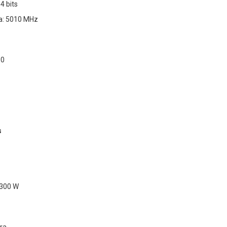
4 bits
a: 5010 MHz
.0
s
 300 W