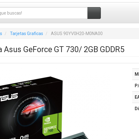
s
Tarjetas Graficas
ASUS 90YV0H20-M0NA00
ica Asus GeForce GT 730/ 2GB GDDR5
M
P
E
Di