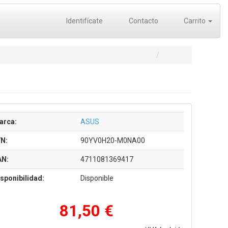
Identifícate
Contacto
Carrito
arca:
ASUS
/N:
90YV0H20-M0NA00
AN:
4711081369417
sponibilidad:
Disponible
81,50 €