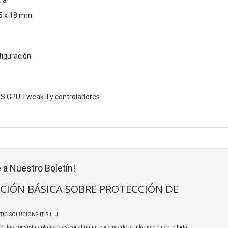
ra
05 x 18 mm
figuración
S GPU Tweak II y controladores
 a Nuestro Boletín!
CIÓN BÁSICA SOBRE PROTECCIÓN DE
TIC SOLUCIONS IT, S.L.U.
er las consultas planteadas por el usuario y enviarle la información solicitada;