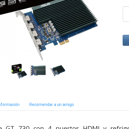
nformación
Recomendar a un amigo
e GT 730 con 4 puertos HDMI y refrige