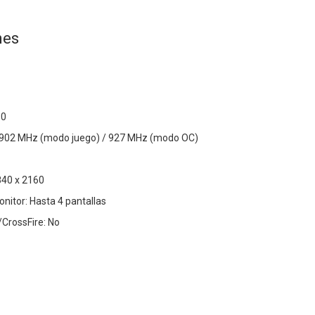
nes
30
: 902 MHz (modo juego) / 927 MHz (modo OC)
840 x 2160
nitor: Hasta 4 pantallas
CrossFire: No