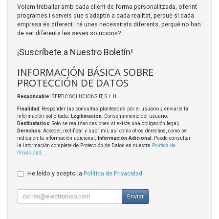
Volem treballar amb cada client de forma personalitzada, oferint
programes i serveis que s’adaptin a cada realitat, perquè si cada
empresa és diferent i té unes necessitats diferents, perquè no han
de ser diferents les seves solucions?
¡Suscríbete a Nuestro Boletín!
INFORMACIÓN BÁSICA SOBRE
PROTECCIÓN DE DATOS
Responsable
: BERTIC SOLUCIONS IT, S.L.U.
Finalidad
: Responder las consultas planteadas por el usuario y enviarle la
información solicitada;
Legitimación
: Consentimiento del usuario;
Destinatarios
: Solo se realizan cesiones si existe una obligación legal;
Derechos
: Acceder, rectificar y suprimir, así como otros derechos, como se
indica en la información adicional;
Información Adicional
: Puede consultar
la información completa de Protección de Datos en nuestra
Política de
Privacidad
.
He leído y acepto la
Política de Privacidad
.
Enviar