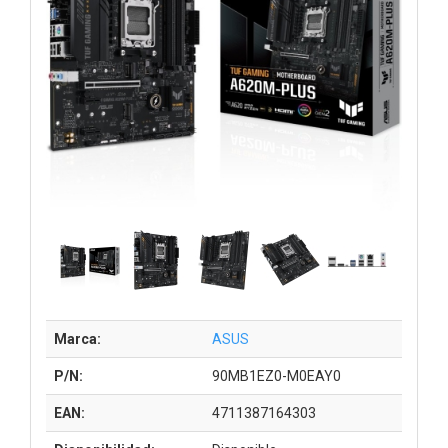
Marca:
ASUS
P/N:
90MB1EZ0-M0EAY0
EAN:
4711387164303