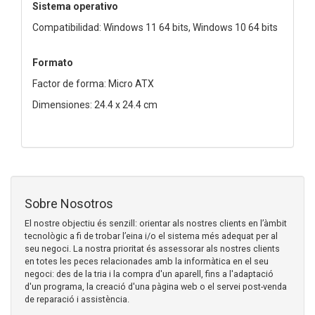
Sistema operativo
Compatibilidad: Windows 11 64 bits, Windows 10 64 bits
Formato
Factor de forma: Micro ATX
Dimensiones: 24.4 x 24.4 cm
Sobre Nosotros
El nostre objectiu és senzill: orientar als nostres clients en l’àmbit
tecnològic a fi de trobar l’eina i/o el sistema més adequat per al
seu negoci. La nostra prioritat és assessorar als nostres clients
en totes les peces relacionades amb la informàtica en el seu
negoci: des de la tria i la compra d'un aparell, fins a l'adaptació
d'un programa, la creació d'una pàgina web o el servei post-venda
de reparació i assistència.