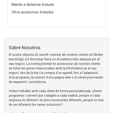
Mando a distancia: Incluido
Otros accesorios: Incluidos
Sobre Nosotros
El nostre objectiu és senzill: orientar als nostres clients en l’àmbit
tecnològic a fi de trobar l’eina i/o el sistema més adequat per al
seu negoci. La nostra prioritat és assessorar als nostres clients
en totes les peces relacionades amb la informàtica en el seu
negoci: des de la tria i la compra d'un aparell, fins a l'adaptació
d'un programa, la creació d'una pàgina web o el servei post-venda
de reparació i assistència.
Volem treballar amb cada client de forma personalitzada, oferint
programes i serveis que s’adaptin a cada realitat, perquè si cada
empresa és diferent i té unes necessitats diferents, perquè no han
de ser diferents les seves solucions?