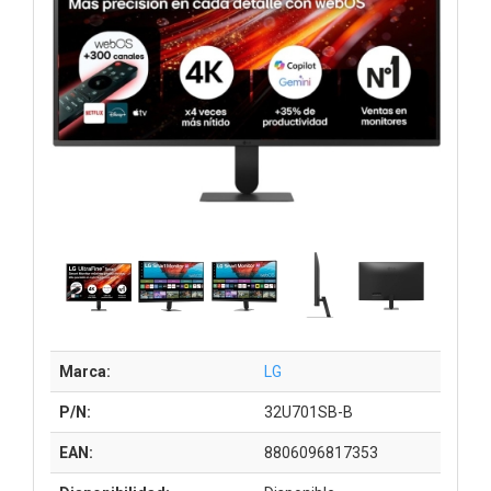
Marca:
LG
P/N:
32U701SB-B
EAN:
8806096817353