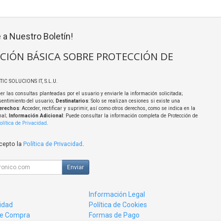
 a Nuestro Boletín!
CIÓN BÁSICA SOBRE PROTECCIÓN DE
TIC SOLUCIONS IT, S.L.U.
er las consultas planteadas por el usuario y enviarle la información solicitada;
sentimiento del usuario;
Destinatarios
: Solo se realizan cesiones si existe una
erechos
: Acceder, rectificar y suprimir, así como otros derechos, como se indica en la
nal;
Información Adicional
: Puede consultar la información completa de Protección de
olítica de Privacidad
.
acepto la
Política de Privacidad
.
Enviar
Información Legal
cidad
Política de Cookies
de Compra
Formas de Pago