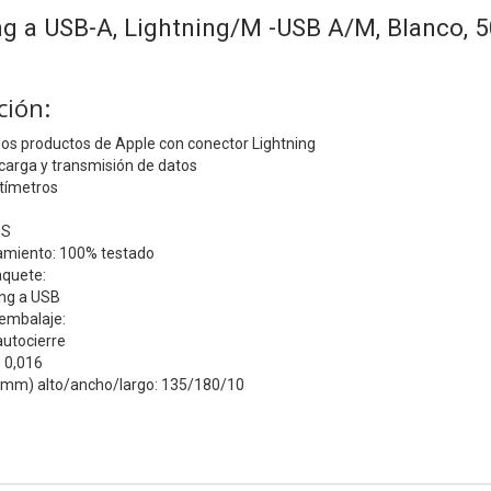
ng a USB-A, Lightning/M -USB A/M, Blanco, 
ción:
los productos de Apple con conector Lightning
carga y transmisión de datos
ntímetros
HS
amiento: 100% testado
aquete:
ing a USB
 embalaje:
autocierre
: 0,016
(mm) alto/ancho/largo: 135/180/10