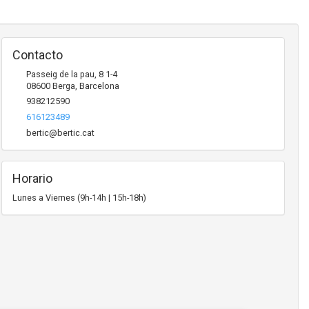
Contacto
Passeig de la pau, 8 1-4
08600
Berga
,
Barcelona
938212590
616123489
bertic@bertic.cat
Horario
Lunes a Viernes (9h-14h | 15h-18h)