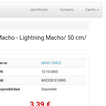
Identifícate
Contacto
Carrito
Macho - Lightning Macho/ 50 cm/
arca:
NANO CABLE
/N:
10.10.0400
AN:
8433281010895
sponibilidad:
Disponible
3,39 €