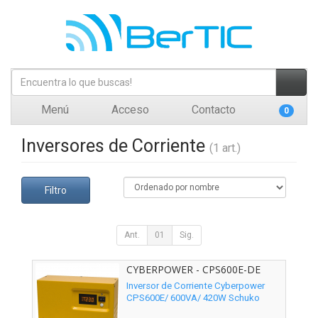
Menú
Acceso
Contacto
0
Inversores de Corriente
(1 art.)
Filtro
Ant.
01
Sig.
CYBERPOWER - CPS600E-DE
Inversor de Corriente Cyberpower
CPS600E/ 600VA/ 420W Schuko