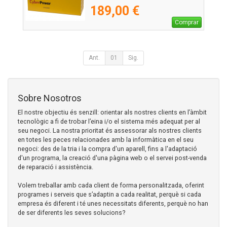
189,00 €
Comprar
Ant.
01
Sig.
Sobre Nosotros
El nostre objectiu és senzill: orientar als nostres clients en l’àmbit
tecnològic a fi de trobar l’eina i/o el sistema més adequat per al
seu negoci. La nostra prioritat és assessorar als nostres clients
en totes les peces relacionades amb la informàtica en el seu
negoci: des de la tria i la compra d'un aparell, fins a l'adaptació
d'un programa, la creació d'una pàgina web o el servei post-venda
de reparació i assistència.
Volem treballar amb cada client de forma personalitzada, oferint
programes i serveis que s’adaptin a cada realitat, perquè si cada
empresa és diferent i té unes necessitats diferents, perquè no han
de ser diferents les seves solucions?