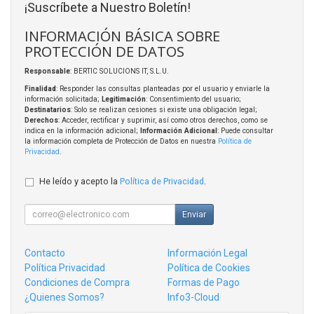
¡Suscríbete a Nuestro Boletín!
INFORMACIÓN BÁSICA SOBRE
PROTECCIÓN DE DATOS
Responsable
: BERTIC SOLUCIONS IT, S.L.U.
Finalidad
: Responder las consultas planteadas por el usuario y enviarle la
información solicitada;
Legitimación
: Consentimiento del usuario;
Destinatarios
: Solo se realizan cesiones si existe una obligación legal;
Derechos
: Acceder, rectificar y suprimir, así como otros derechos, como se
indica en la información adicional;
Información Adicional
: Puede consultar
la información completa de Protección de Datos en nuestra
Política de
Privacidad
.
He leído y acepto la
Política de Privacidad
.
Enviar
Contacto
Información Legal
Política Privacidad
Política de Cookies
Condiciones de Compra
Formas de Pago
¿Quienes Somos?
Info3-Cloud