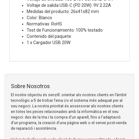
Voltaje de salida USB-C (PD 20W): 9V 2.22A
Medidas del producto: 26x41x82 mm
Color: Blanco
Normativas: RoHS
Test de Funcionamiento: 100% testado
Contenido del paquete:
1 x Cargador USB 20W
Sobre Nosotros
El nostre objectiu és senzill: orientar als nostres clients en l’àmbit
tecnològic a fi de trobar l’eina i/o el sistema més adequat per al
seu negoci. La nostra prioritat és assessorar als nostres clients
en totes les peces relacionades amb la informàtica en el seu
negoci: des de la tria i la compra d'un aparell, fins a l'adaptació
d'un programa, la creació d'una pàgina web o el servei post-venda
de reparació i assistència.