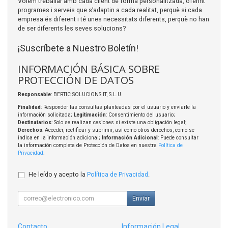
Volem treballar amb cada client de forma personalitzada, oferint
programes i serveis que s’adaptin a cada realitat, perquè si cada
empresa és diferent i té unes necessitats diferents, perquè no han
de ser diferents les seves solucions?
¡Suscríbete a Nuestro Boletín!
INFORMACIÓN BÁSICA SOBRE
PROTECCIÓN DE DATOS
Responsable
: BERTIC SOLUCIONS IT, S.L.U.
Finalidad
: Responder las consultas planteadas por el usuario y enviarle la
información solicitada;
Legitimación
: Consentimiento del usuario;
Destinatarios
: Solo se realizan cesiones si existe una obligación legal;
Derechos
: Acceder, rectificar y suprimir, así como otros derechos, como se
indica en la información adicional;
Información Adicional
: Puede consultar
la información completa de Protección de Datos en nuestra
Política de
Privacidad
.
He leído y acepto la
Política de Privacidad
.
Enviar
Contacto
Información Legal