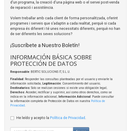
d'un programa, la creació d'una pàgina web o el servei post-venda
de reparació i assistència.
Volem treballar amb cada client de forma personalitzada, oferint
programes i serveis que s’adaptin a cada realitat, perquè si cada
empresa és diferent i té unes necessitats diferents, perquè no han
de ser diferents les seves solucions?
¡Suscríbete a Nuestro Boletín!
INFORMACIÓN BÁSICA SOBRE
PROTECCIÓN DE DATOS
Responsable
: BERTIC SOLUCIONS IT, S.L.U.
Finalidad
: Responder las consultas planteadas por el usuario y enviarle la
información solicitada;
Legitimación
: Consentimiento del usuario;
Destinatarios
: Solo se realizan cesiones si existe una obligación legal;
Derechos
: Acceder, rectificar y suprimir, así como otros derechos, como se
indica en la información adicional;
Información Adicional
: Puede consultar
la información completa de Protección de Datos en nuestra
Política de
Privacidad
.
He leído y acepto la
Política de Privacidad
.