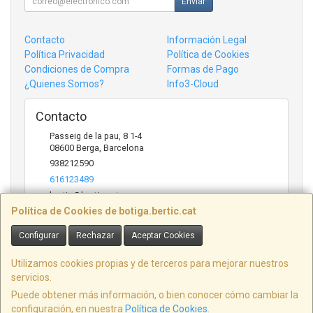
Enviar
Contacto
Información Legal
Política Privacidad
Política de Cookies
Condiciones de Compra
Formas de Pago
¿Quienes Somos?
Info3-Cloud
Contacto
Passeig de la pau, 8 1-4
08600
Berga
,
Barcelona
938212590
616123489
bertic@bertic.cat
Política de Cookies de botiga.bertic.cat
Configurar
Rechazar
Aceptar Cookies
Horario
Lunes a Viernes (9h-14h | 15h-18h)
Utilizamos cookies propias y de terceros para mejorar nuestros
servicios.
Puede obtener más información, o bien conocer cómo cambiar la
configuración, en nuestra
Política de Cookies
.
, , , , España. - C.I.F.: B09846916 - Tfno: