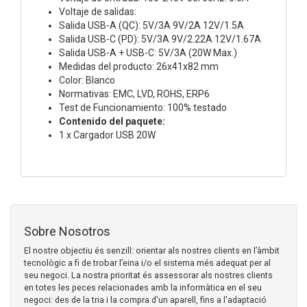
Voltaje de salidas:
Salida USB-A (QC): 5V/3A 9V/2A 12V/1.5A
Salida USB-C (PD): 5V/3A 9V/2.22A 12V/1.67A
Salida USB-A + USB-C: 5V/3A (20W Max.)
Medidas del producto: 26x41x82 mm
Color: Blanco
Normativas: EMC, LVD, ROHS, ERP6
Test de Funcionamiento: 100% testado
Contenido del paquete:
1 x Cargador USB 20W
Sobre Nosotros
El nostre objectiu és senzill: orientar als nostres clients en l’àmbit
tecnològic a fi de trobar l’eina i/o el sistema més adequat per al
seu negoci. La nostra prioritat és assessorar als nostres clients
en totes les peces relacionades amb la informàtica en el seu
negoci: des de la tria i la compra d'un aparell, fins a l'adaptació