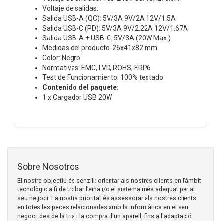
Voltaje de salidas:
Salida USB-A (QC): 5V/3A 9V/2A 12V/1.5A
Salida USB-C (PD): 5V/3A 9V/2.22A 12V/1.67A
Salida USB-A + USB-C: 5V/3A (20W Max.)
Medidas del producto: 26x41x82 mm
Color: Negro
Normativas: EMC, LVD, ROHS, ERP6
Test de Funcionamiento: 100% testado
Contenido del paquete:
1 x Cargador USB 20W
Sobre Nosotros
El nostre objectiu és senzill: orientar als nostres clients en l’àmbit
tecnològic a fi de trobar l’eina i/o el sistema més adequat per al
seu negoci. La nostra prioritat és assessorar als nostres clients
en totes les peces relacionades amb la informàtica en el seu
negoci: des de la tria i la compra d'un aparell, fins a l'adaptació