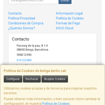
Enviar
Contacto
Información Legal
Política Privacidad
Política de Cookies
Condiciones de Compra
Formas de Pago
¿Quienes Somos?
Info3-Cloud
Contacto
Passeig de la pau, 8 1-4
08600
Berga
,
Barcelona
938212590
616123489
bertic@bertic.cat
Política de Cookies de botiga.bertic.cat
Configurar
Rechazar
Aceptar Cookies
Horario
Lunes a Viernes (9h-14h | 15h-18h)
Utilizamos cookies propias y de terceros para mejorar nuestros
servicios.
Puede obtener más información, o bien conocer cómo cambiar la
configuración, en nuestra
Política de Cookies
.
, , , , España. - C.I.F.: B09846916 - Tfno: