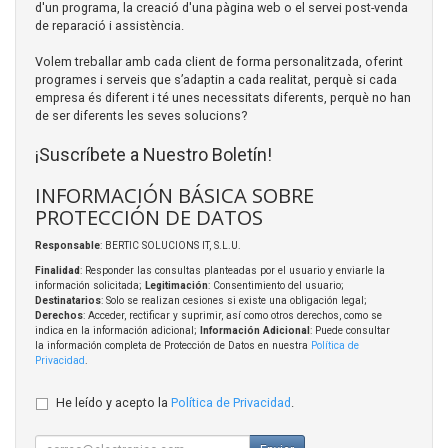
d'un programa, la creació d'una pàgina web o el servei post-venda
de reparació i assistència.
Volem treballar amb cada client de forma personalitzada, oferint
programes i serveis que s’adaptin a cada realitat, perquè si cada
empresa és diferent i té unes necessitats diferents, perquè no han
de ser diferents les seves solucions?
¡Suscríbete a Nuestro Boletín!
INFORMACIÓN BÁSICA SOBRE
PROTECCIÓN DE DATOS
Responsable
: BERTIC SOLUCIONS IT, S.L.U.
Finalidad
: Responder las consultas planteadas por el usuario y enviarle la
información solicitada;
Legitimación
: Consentimiento del usuario;
Destinatarios
: Solo se realizan cesiones si existe una obligación legal;
Derechos
: Acceder, rectificar y suprimir, así como otros derechos, como se
indica en la información adicional;
Información Adicional
: Puede consultar
la información completa de Protección de Datos en nuestra
Política de
Privacidad
.
He leído y acepto la
Política de Privacidad
.