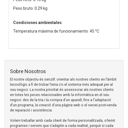
Peso bruto: 0.29 kg
Condiciones ambientales
Temperatura máxima de funcionamiento: 45 °C
Sobre Nosotros
El nostre objectiu és senzill: orientar als nostres clients en l’àmbit
tecnològic a fi de trobar l’eina i/o el sistema més adequat per al
seu negoci. La nostra prioritat és assessorar als nostres clients
en totes les peces relacionades amb la informàtica en el seu
negoci: des de la tria i la compra d'un aparell, fins a l'adaptació
d'un programa, la creació d'una pàgina web o el servei post-venda
de reparació i assistència.
Volem treballar amb cada client de forma personalitzada, oferint
programes i serveis que s’adaptin a cada realitat, perquè si cada