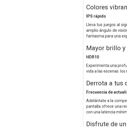
Colores vibran
IPS rápido
Lleva tus juegos al si
amplio ángulo de visió
fantasma para una expe
Mayor brillo y
HDR10
Experimenta una profun
vida a las escenas: los
Derrota a tus
Frecuencia de actuali
Adelántate a la compe
pantalla ofrece una re
con una latencia mínim
Disfrute de u