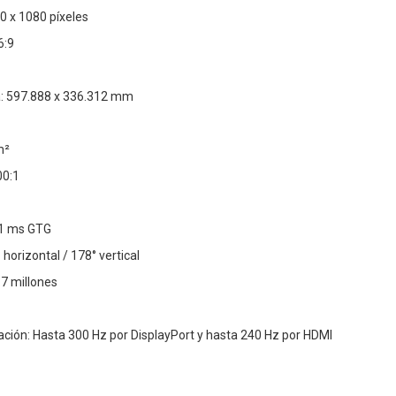
0 x 1080 píxeles
6:9
la: 597.888 x 336.312 mm
m²
00:1
 1 ms GTG
 horizontal / 178° vertical
7 millones
ación: Hasta 300 Hz por DisplayPort y hasta 240 Hz por HDMI