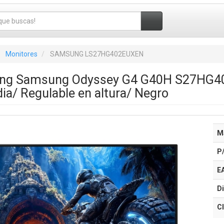
Monitores
SAMSUNG LS27HG402EUXEN
ng Samsung Odyssey G4 G40H S27HG402
ia/ Regulable en altura/ Negro
M
P
E
Di
Cl