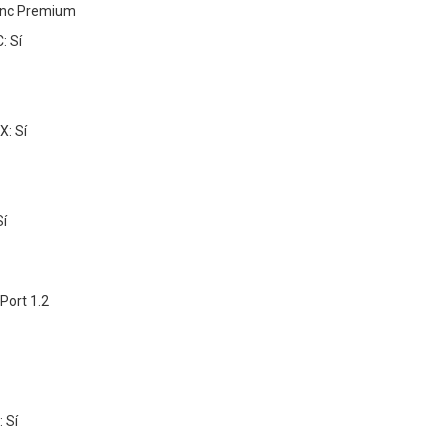
ync Premium
: Sí
: Sí
Sí
yPort 1.2
 Sí