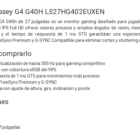
ssey G4 G40H LS27HG402EUXEN
4 G40H de 27 pulgadas es un monitor gaming diseñado para jugador
 IPS Full HD ofrece colores precisos y amplios ángulos de visión, mi
 y el tiempo de respuesta de 1 ms GTG garantizan una experienc
eSync Premium y G-SYNC Compatible para eliminar cortes y stuttering d
 comprarlo
ctualización de hasta 300 Hz para gaming competitivo
D con cobertura sRGB del 99%
esta de 1 ms GTG para movimientos más precisos
 FreeSync Premium y G-SYNC
on ajuste de altura, giro, inclinación y pivote
nes
7 pulgadas