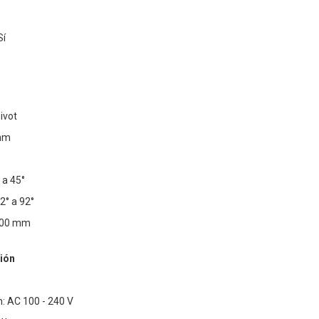
Sí
ivot
 mm
°
 a 45°
2° a 92°
100 mm
ión
: AC 100 - 240 V