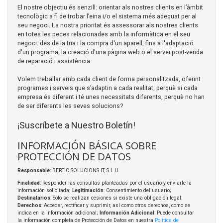
El nostre objectiu és senzill: orientar als nostres clients en l’àmbit
tecnològic a fi de trobar l’eina i/o el sistema més adequat per al
seu negoci. La nostra prioritat és assessorar als nostres clients
en totes les peces relacionades amb la informàtica en el seu
negoci: des de la tria i la compra d'un aparell, fins a l'adaptació
d'un programa, la creació d'una pàgina web o el servei post-venda
de reparació i assistència.
Volem treballar amb cada client de forma personalitzada, oferint
programes i serveis que s’adaptin a cada realitat, perquè si cada
empresa és diferent i té unes necessitats diferents, perquè no han
de ser diferents les seves solucions?
¡Suscríbete a Nuestro Boletín!
INFORMACIÓN BÁSICA SOBRE
PROTECCIÓN DE DATOS
Responsable
: BERTIC SOLUCIONS IT, S.L.U.
Finalidad
: Responder las consultas planteadas por el usuario y enviarle la
información solicitada;
Legitimación
: Consentimiento del usuario;
Destinatarios
: Solo se realizan cesiones si existe una obligación legal;
Derechos
: Acceder, rectificar y suprimir, así como otros derechos, como se
indica en la información adicional;
Información Adicional
: Puede consultar
la información completa de Protección de Datos en nuestra
Política de