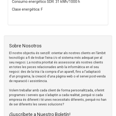
Consumo energético SDR: 31 kWh/1000 h
Clase energética: F
Sobre Nosotros
El nostre objectiu és senzill: orientar als nostres clients en l’àmbit
tecnològic a fi de trobar l’eina i/o el sistema més adequat per al
seu negoci. La nostra prioritat és assessorar als nostres clients
en totes les peces relacionades amb la informàtica en el seu
negoci: des de la tria i la compra d'un aparell, fins a l'adaptació
d'un programa, la creació d'una pàgina web o el servei post-venda
de reparació i assistència.
Volem treballar amb cada client de forma personalitzada, oferint
programes i serveis que s’adaptin a cada realitat, perquè si cada
empresa és diferent i té unes necessitats diferents, perquè no han
de ser diferents les seves solucions?
¡Suscríbete a Nuestro Boletín!