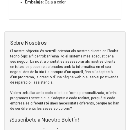
Embalaje:
Caja a color
Sobre Nosotros
El nostre objectiu és senzill: orientar als nostres clients en l’àmbit
tecnològic a fi de trobar l’eina i/o el sistema més adequat per al
seu negoci. La nostra prioritat és assessorar als nostres clients
en totes les peces relacionades amb la informàtica en el seu
negoci: des de la tria i la compra d'un aparell, fins a l'adaptació
d'un programa, la creació d'una pàgina web o el servei post-venda
de reparació i assistència.
Volem treballar amb cada client de forma personalitzada, oferint
programes i serveis que s’adaptin a cada realitat, perquè si cada
empresa és diferent i té unes necessitats diferents, perquè no han
de ser diferents les seves solucions?
¡Suscríbete a Nuestro Boletín!