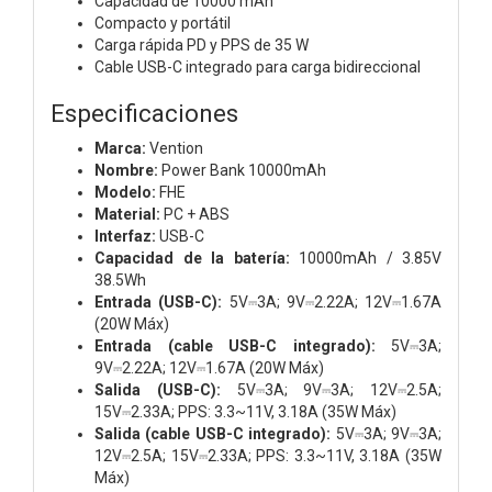
Capacidad de 10000 mAh
Compacto y portátil
Carga rápida PD y PPS de 35 W
Cable USB-C integrado para carga bidireccional
Especificaciones
Marca:
Vention
Nombre:
Power Bank 10000mAh
Modelo:
FHE
Material:
PC + ABS
Interfaz:
USB-C
Capacidad de la batería:
10000mAh / 3.85V
38.5Wh
Entrada (USB-C):
5V⎓3A; 9V⎓2.22A; 12V⎓1.67A
(20W Máx)
Entrada (cable USB-C integrado):
5V⎓3A;
9V⎓2.22A; 12V⎓1.67A (20W Máx)
Salida (USB-C):
5V⎓3A; 9V⎓3A; 12V⎓2.5A;
15V⎓2.33A; PPS: 3.3~11V, 3.18A (35W Máx)
Salida (cable USB-C integrado):
5V⎓3A; 9V⎓3A;
12V⎓2.5A; 15V⎓2.33A; PPS: 3.3~11V, 3.18A (35W
Máx)