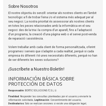
Sobre Nosotros
El nostre objectiu és senzill: orientar als nostres clients en l’àmbit
tecnològic a fi de trobar l’eina i/o el sistema més adequat per al
seu negoci. La nostra prioritat és assessorar als nostres clients
en totes les peces relacionades amb la informàtica en el seu
negoci: des de la tria i la compra d'un aparell, fins a l'adaptació
d'un programa, la creació d'una pàgina web o el servei post-venda
de reparació i assistència.
Volem treballar amb cada client de forma personalitzada, oferint
programes i serveis que s’adaptin a cada realitat, perquè si cada
empresa és diferent i té unes necessitats diferents, perquè no han
de ser diferents les seves solucions?
¡Suscríbete a Nuestro Boletín!
INFORMACIÓN BÁSICA SOBRE
PROTECCIÓN DE DATOS
Responsable
: BERTIC SOLUCIONS IT, S.L.U.
Finalidad
: Responder las consultas planteadas por el usuario y enviarle la
información solicitada;
Legitimación
: Consentimiento del usuario;
Destinatarios
: Solo se realizan cesiones si existe una obligación legal;