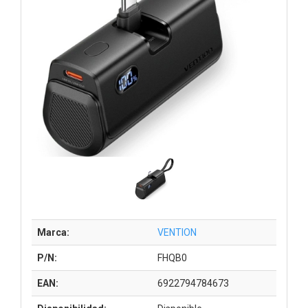
Marca:
VENTION
P/N:
FHQB0
EAN:
6922794784673