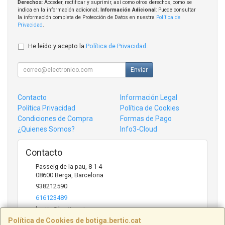
Derechos
: Acceder, rectificar y suprimir, así como otros derechos, como se
indica en la información adicional;
Información Adicional
: Puede consultar
la información completa de Protección de Datos en nuestra
Política de
Privacidad
.
He leído y acepto la
Política de Privacidad
.
Enviar
Contacto
Información Legal
Política Privacidad
Política de Cookies
Condiciones de Compra
Formas de Pago
¿Quienes Somos?
Info3-Cloud
Contacto
Passeig de la pau, 8 1-4
08600
Berga
,
Barcelona
938212590
616123489
bertic@bertic.cat
Política de Cookies de botiga.bertic.cat