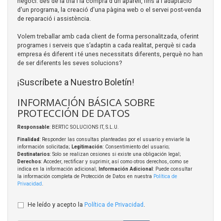
negoci: des de la tria i la compra d'un aparell, fins a l'adaptació
d'un programa, la creació d'una pàgina web o el servei post-venda
de reparació i assistència.
Volem treballar amb cada client de forma personalitzada, oferint
programes i serveis que s’adaptin a cada realitat, perquè si cada
empresa és diferent i té unes necessitats diferents, perquè no han
de ser diferents les seves solucions?
¡Suscríbete a Nuestro Boletín!
INFORMACIÓN BÁSICA SOBRE
PROTECCIÓN DE DATOS
Responsable
: BERTIC SOLUCIONS IT, S.L.U.
Finalidad
: Responder las consultas planteadas por el usuario y enviarle la
información solicitada;
Legitimación
: Consentimiento del usuario;
Destinatarios
: Solo se realizan cesiones si existe una obligación legal;
Derechos
: Acceder, rectificar y suprimir, así como otros derechos, como se
indica en la información adicional;
Información Adicional
: Puede consultar
la información completa de Protección de Datos en nuestra
Política de
Privacidad
.
He leído y acepto la
Política de Privacidad
.