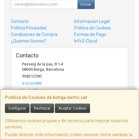
Enviar
Contacto
Información Legal
Política Privacidad
Política de Cookies
Condiciones de Compra
Formas de Pago
¿Quienes Somos?
Info3-Cloud
Contacto
Passeig de la pau, 8 1-4
08600
Berga
,
Barcelona
938212590
616123489
bertic@bertic.cat
Política de Cookies de botiga.bertic.cat
Configurar
Rechazar
Aceptar Cookies
Horario
Lunes a Viernes (9h-14h | 15h-18h)
Utilizamos cookies propias y de terceros para mejorar nuestros
servicios.
Puede obtener más información, o bien conocer cómo cambiar la