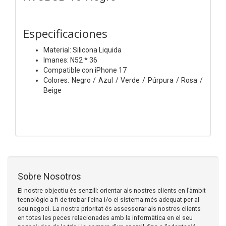
Especificaciones
Material: Silicona Liquida
Imanes: N52 * 36
Compatible con iPhone 17
Colores: Negro / Azul / Verde / Púrpura / Rosa /
Beige
Sobre Nosotros
El nostre objectiu és senzill: orientar als nostres clients en l’àmbit
tecnològic a fi de trobar l’eina i/o el sistema més adequat per al
seu negoci. La nostra prioritat és assessorar als nostres clients
en totes les peces relacionades amb la informàtica en el seu