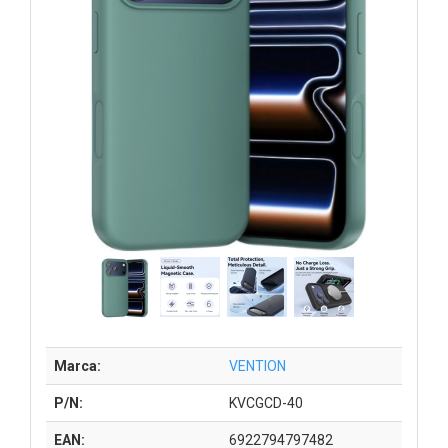
Marca:
VENTION
P/N:
KVCGCD-40
EAN:
6922794797482