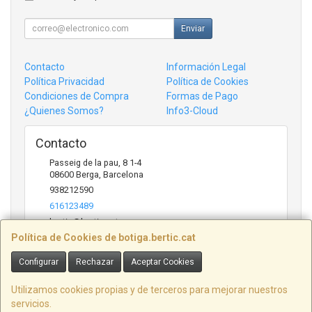
Enviar
Contacto
Información Legal
Política Privacidad
Política de Cookies
Condiciones de Compra
Formas de Pago
¿Quienes Somos?
Info3-Cloud
Contacto
Passeig de la pau, 8 1-4
08600
Berga
,
Barcelona
938212590
616123489
bertic@bertic.cat
Política de Cookies de botiga.bertic.cat
Configurar
Rechazar
Aceptar Cookies
Horario
Lunes a Viernes (9h-14h | 15h-18h)
Utilizamos cookies propias y de terceros para mejorar nuestros
servicios.