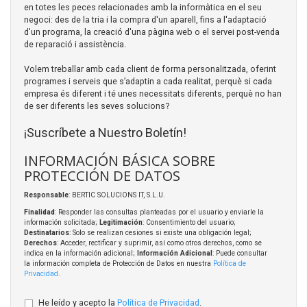
en totes les peces relacionades amb la informàtica en el seu
negoci: des de la tria i la compra d'un aparell, fins a l'adaptació
d'un programa, la creació d'una pàgina web o el servei post-venda
de reparació i assistència.
Volem treballar amb cada client de forma personalitzada, oferint
programes i serveis que s’adaptin a cada realitat, perquè si cada
empresa és diferent i té unes necessitats diferents, perquè no han
de ser diferents les seves solucions?
¡Suscríbete a Nuestro Boletín!
INFORMACIÓN BÁSICA SOBRE
PROTECCIÓN DE DATOS
Responsable
: BERTIC SOLUCIONS IT, S.L.U.
Finalidad
: Responder las consultas planteadas por el usuario y enviarle la
información solicitada;
Legitimación
: Consentimiento del usuario;
Destinatarios
: Solo se realizan cesiones si existe una obligación legal;
Derechos
: Acceder, rectificar y suprimir, así como otros derechos, como se
indica en la información adicional;
Información Adicional
: Puede consultar
la información completa de Protección de Datos en nuestra
Política de
Privacidad
.
He leído y acepto la
Política de Privacidad
.