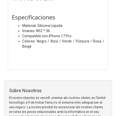
Especificaciones
Material: Silicona Liquida
Imanes: N52 * 36
Compatible con iPhone 17 Pro
Colores: Negro / Azul / Verde / Púrpura / Rosa /
Beige
Sobre Nosotros
El nostre objectiu és senzill: orientar als nostres clients en l’àmbit
tecnològic a fi de trobar l’eina i/o el sistema més adequat per al
seu negoci. La nostra prioritat és assessorar als nostres clients
en totes les peces relacionades amb la informàtica en el seu