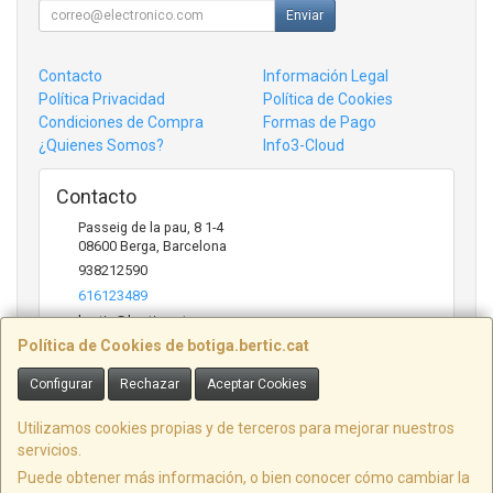
Enviar
Contacto
Información Legal
Política Privacidad
Política de Cookies
Condiciones de Compra
Formas de Pago
¿Quienes Somos?
Info3-Cloud
Contacto
Passeig de la pau, 8 1-4
08600
Berga
,
Barcelona
938212590
616123489
bertic@bertic.cat
Política de Cookies de botiga.bertic.cat
Configurar
Rechazar
Aceptar Cookies
Horario
Lunes a Viernes (9h-14h | 15h-18h)
Utilizamos cookies propias y de terceros para mejorar nuestros
servicios.
Puede obtener más información, o bien conocer cómo cambiar la