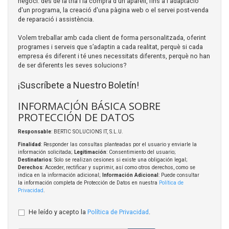
negoci: des de la tria i la compra d'un aparell, fins a l'adaptació
d'un programa, la creació d'una pàgina web o el servei post-venda
de reparació i assistència.
Volem treballar amb cada client de forma personalitzada, oferint
programes i serveis que s’adaptin a cada realitat, perquè si cada
empresa és diferent i té unes necessitats diferents, perquè no han
de ser diferents les seves solucions?
¡Suscríbete a Nuestro Boletín!
INFORMACIÓN BÁSICA SOBRE
PROTECCIÓN DE DATOS
Responsable
: BERTIC SOLUCIONS IT, S.L.U.
Finalidad
: Responder las consultas planteadas por el usuario y enviarle la
información solicitada;
Legitimación
: Consentimiento del usuario;
Destinatarios
: Solo se realizan cesiones si existe una obligación legal;
Derechos
: Acceder, rectificar y suprimir, así como otros derechos, como se
indica en la información adicional;
Información Adicional
: Puede consultar
la información completa de Protección de Datos en nuestra
Política de
Privacidad
.
He leído y acepto la
Política de Privacidad
.