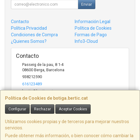
Enviar
Contacto
Información Legal
Política Privacidad
Política de Cookies
Condiciones de Compra
Formas de Pago
¿Quienes Somos?
Info3-Cloud
Contacto
Passeig de la pau, 8 1-4
08600
Berga
,
Barcelona
938212590
616123489
bertic@bertic.cat
Política de Cookies de botiga.bertic.cat
Configurar
Rechazar
Aceptar Cookies
Horario
Lunes a Viernes (9h-14h | 15h-18h)
Utilizamos cookies propias y de terceros para mejorar nuestros
servicios.
Puede obtener más información, o bien conocer cómo cambiar la