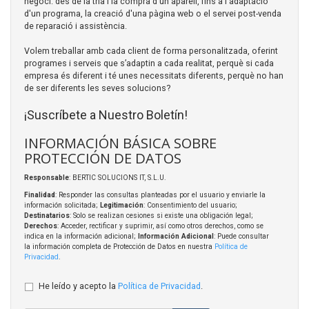
negoci: des de la tria i la compra d'un aparell, fins a l'adaptació
d'un programa, la creació d'una pàgina web o el servei post-venda
de reparació i assistència.
Volem treballar amb cada client de forma personalitzada, oferint
programes i serveis que s’adaptin a cada realitat, perquè si cada
empresa és diferent i té unes necessitats diferents, perquè no han
de ser diferents les seves solucions?
¡Suscríbete a Nuestro Boletín!
INFORMACIÓN BÁSICA SOBRE
PROTECCIÓN DE DATOS
Responsable
: BERTIC SOLUCIONS IT, S.L.U.
Finalidad
: Responder las consultas planteadas por el usuario y enviarle la
información solicitada;
Legitimación
: Consentimiento del usuario;
Destinatarios
: Solo se realizan cesiones si existe una obligación legal;
Derechos
: Acceder, rectificar y suprimir, así como otros derechos, como se
indica en la información adicional;
Información Adicional
: Puede consultar
la información completa de Protección de Datos en nuestra
Política de
Privacidad
.
He leído y acepto la
Política de Privacidad
.