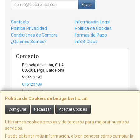
Enviar
Contacto
Información Legal
Política Privacidad
Política de Cookies
Condiciones de Compra
Formas de Pago
¿Quienes Somos?
Info3-Cloud
Contacto
Passeig de la pau, 8 1-4
08600
Berga
,
Barcelona
938212590
616123489
bertic@bertic.cat
Política de Cookies de botiga.bertic.cat
Configurar
Rechazar
Aceptar Cookies
Horario
Lunes a Viernes (9h-14h | 15h-18h)
Utilizamos cookies propias y de terceros para mejorar nuestros
servicios.
Puede obtener más información, o bien conocer cómo cambiar la