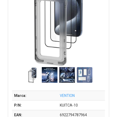
Marca:
VENTION
P/N:
KUITCA-10
EAN:
6922794787964