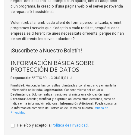
negoci: des de la tria i la compra d'un aparell, fins a l'adaptació
d'un programa, la creació d'una pàgina web o el servei post-venda
de reparació i assistència.
Volem treballar amb cada client de forma personalitzada, oferint
programes i serveis que s’adaptin a cada realitat, perquè si cada
empresa és diferent i té unes necessitats diferents, perquè no han
de ser diferents les seves solucions?
¡Suscríbete a Nuestro Boletín!
INFORMACIÓN BÁSICA SOBRE
PROTECCIÓN DE DATOS
Responsable
: BERTIC SOLUCIONS IT, S.L.U.
Finalidad
: Responder las consultas planteadas por el usuario y enviarle la
información solicitada;
Legitimación
: Consentimiento del usuario;
Destinatarios
: Solo se realizan cesiones si existe una obligación legal;
Derechos
: Acceder, rectificar y suprimir, así como otros derechos, como se
indica en la información adicional;
Información Adicional
: Puede consultar
la información completa de Protección de Datos en nuestra
Política de
Privacidad
.
He leído y acepto la
Política de Privacidad
.